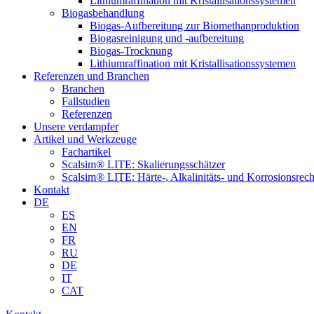
Lithiumraffination mit Kristallisationssystemen
Biogasbehandlung
Biogas-Aufbereitung zur Biomethanproduktion
Biogasreinigung und -aufbereitung
Biogas-Trocknung
Lithiumraffination mit Kristallisationssystemen
Referenzen und Branchen
Branchen
Fallstudien
Referenzen
Unsere verdampfer
Artikel und Werkzeuge
Fachartikel
Scalsim® LITE: Skalierungsschätzer
Scalsim® LITE: Härte-, Alkalinitäts- und Korrosionsrec
Kontakt
DE
ES
EN
FR
RU
DE
IT
CAT