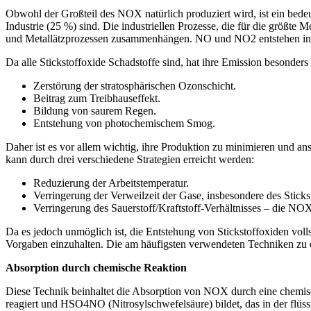
Obwohl der Großteil des NOX natürlich produziert wird, ist ein bed
Industrie (25 %) sind. Die industriellen Prozesse, die für die größ
und Metallätzprozessen zusammenhängen. NO und NO2 entstehen in Pr
Da alle Stickstoffoxide Schadstoffe sind, hat ihre Emission besonde
Zerstörung der stratosphärischen Ozonschicht.
Beitrag zum Treibhauseffekt.
Bildung von saurem Regen.
Entstehung von photochemischem Smog.
Daher ist es vor allem wichtig, ihre Produktion zu minimieren und a
kann durch drei verschiedene Strategien erreicht werden:
Reduzierung der Arbeitstemperatur.
Verringerung der Verweilzeit der Gase, insbesondere des Sticks
Verringerung des Sauerstoff/Kraftstoff-Verhältnisses – die NO
Da es jedoch unmöglich ist, die Entstehung von Stickstoffoxiden vol
Vorgaben einzuhalten. Die am häufigsten verwendeten Techniken zu
Absorption durch chemische Reaktion
Diese Technik beinhaltet die Absorption von NOX durch eine chemisch
reagiert und HSO4NO (Nitrosylschwefelsäure) bildet, das in der flüs