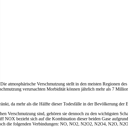
Die atmosphärische Verschmutzung stellt in den meisten Regionen des 
mutzung verursachten Morbidität können jährlich mehr als 7 Millionen
änkt, da mehr als die Hälfte dieser Todesfälle in der Bevölkerung der E
hen Verschmutzung sind, gehören sie dennoch zu den wichtigsten Schads
iff NOX bezieht sich auf die Kombination dieser beiden Gase aufgrun
 jedoch die folgenden Verbindungen: NO, NO2, N2O2, N2O4, N2O, N2O3,