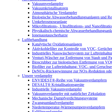
Vakuumverdampfer
Vakuumkristallisatoren
Atmosphärische Verdampfer
Biologische Abwasserbehandlungsanlagen und Re
Umkehrosmoseanlage
Mikrofiltrations-, Ultrafiltrations- und Nanofiltra
Physikalisch-chemische Abwasserbehandlungsanl
Ionenaustauscherharze
Luftbehandlung
Katalytische Oxidationsanlagen
Aktivkohlefilter zur Kontrolle von VOC, Gerüche
Industrielles Nasswäschersystem zur Luftreinhaltu
Venturi-Wäscher zur Entfernung von Staub und Pa
Bioscrubber zur biologischen Entfernung von 
Biofilter zur Luftreinhaltung: VOC- und Geruchse
DeNOx-Rückgewinnung zur NOx-Reduktion oder
Unsere verdampfer
ENVIDEST®-Reihe von Vakuumverdampfern
DESALT® Kristallisationsgeräte
Industrielle Vakuumverdampfer
Vakuumverdampfer mit natürlicher Zirkulation
Mechanische Dampfverdichtungssysteme
Zwangsumlaufverdampfer
Niedertemperatur-Wärmepumpenverdampfern
Fallfilmverdampfer