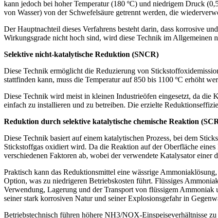
kann jedoch bei hoher Temperatur (180 ºC) und niedrigem Druck (0,5
von Wasser) von der Schwefelsäure getrennt werden, die wiederver
Der Hauptnachteil dieses Verfahrens besteht darin, dass korrosive un
Wirkungsgrade nicht hoch sind, wird diese Technik im Allgemeinen 
Selektive nicht-katalytische Reduktion (SNCR)
Diese Technik ermöglicht die Reduzierung von Stickstoffoxidemissio
stattfinden kann, muss die Temperatur auf 850 bis 1100 ºC erhöht w
Diese Technik wird meist in kleinen Industrieöfen eingesetzt, da die
einfach zu installieren und zu betreiben. Die erzielte Reduktionseffiz
Reduktion durch selektive katalytische chemische Reaktion (SC
Diese Technik basiert auf einem katalytischen Prozess, bei dem Stic
Stickstoffgas oxidiert wird. Da die Reaktion auf der Oberfläche eines
verschiedenen Faktoren ab, wobei der verwendete Katalysator einer de
Praktisch kann das Reduktionsmittel eine wässrige Ammoniaklösung,
Option, was zu niedrigeren Betriebskosten führt. Flüssiges Ammonia
Verwendung, Lagerung und der Transport von flüssigem Ammoniak unte
seiner stark korrosiven Natur und seiner Explosionsgefahr in Gegenwa
Betriebstechnisch führen höhere NH3/NOX-Einspeiseverhältnisse zu ei