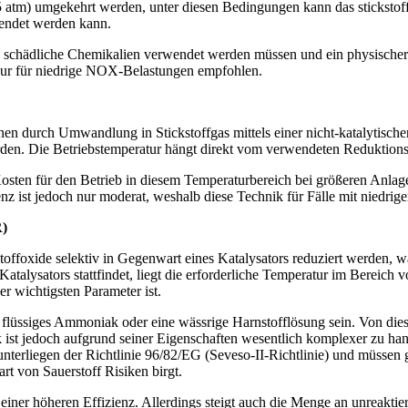
 atm) umgekehrt werden, unter diesen Bedingungen kann das stickstoffh
wendet werden kann.
d schädliche Chemikalien verwendet werden müssen und ein physischer R
nur für niedrige NOX-Belastungen empfohlen.
nen durch Umwandlung in Stickstoffgas mittels einer nicht-katalytis
erden. Die Betriebstemperatur hängt direkt vom verwendeten Reduktion
 Kosten für den Betrieb in diesem Temperaturbereich bei größeren Anla
ienz ist jedoch nur moderat, weshalb diese Technik für Fälle mit niedrige
R)
kstoffoxide selektiv in Gegenwart eines Katalysators reduziert werden
 Katalysators stattfindet, liegt die erforderliche Temperatur im Bereic
r wichtigsten Parameter ist.
 flüssiges Ammoniak oder eine wässrige Harnstofflösung sein. Von die
k ist jedoch aufgrund seiner Eigenschaften wesentlich komplexer zu h
rliegen der Richtlinie 96/82/EG (Seveso-II-Richtlinie) und müssen ge
rt von Sauerstoff Risiken birgt.
ner höheren Effizienz. Allerdings steigt auch die Menge an unreaktie