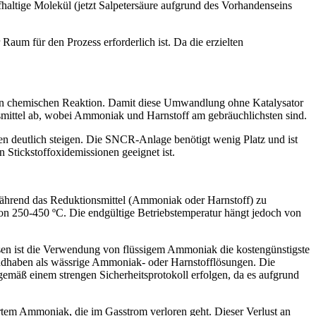
altige Molekül (jetzt Salpetersäure aufgrund des Vorhandenseins
aum für den Prozess erforderlich ist. Da die erzielten
chen chemischen Reaktion. Damit diese Umwandlung ohne Katalysator
smittel ab, wobei Ammoniak und Harnstoff am gebräuchlichsten sind.
gen deutlich steigen. Die SNCR-Anlage benötigt wenig Platz und ist
n Stickstoffoxidemissionen geeignet ist.
, während das Reduktionsmittel (Ammoniak oder Harnstoff) zu
h von 250-450 ºC. Die endgültige Betriebstemperatur hängt jedoch von
sen ist die Verwendung von flüssigem Ammoniak die kostengünstigste
andhaben als wässrige Ammoniak- oder Harnstofflösungen. Die
mäß einem strengen Sicherheitsprotokoll erfolgen, da es aufgrund
rtem Ammoniak, die im Gasstrom verloren geht. Dieser Verlust an