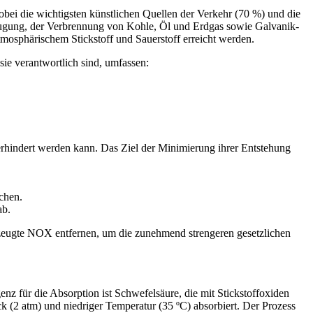
bei die wichtigsten künstlichen Quellen der Verkehr (70 %) und die
erzeugung, der Verbrennung von Kohle, Öl und Erdgas sowie Galvanik-
sphärischem Stickstoff und Sauerstoff erreicht werden.
ie verantwortlich sind, umfassen:
erhindert werden kann. Das Ziel der Minimierung ihrer Entstehung
chen.
ab.
erzeugte NOX entfernen, um die zunehmend strengeren gesetzlichen
z für die Absorption ist Schwefelsäure, die mit Stickstoffoxiden
k (2 atm) und niedriger Temperatur (35 ºC) absorbiert. Der Prozess