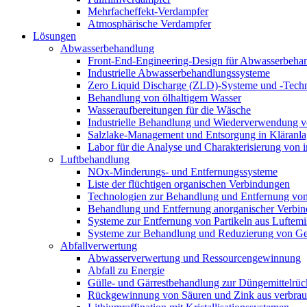
Mehrfacheffekt-Verdampfer
Atmosphärische Verdampfer
Lösungen
Abwasserbehandlung
Front-End-Engineering-Design für Abwasserbeha
Industrielle Abwasserbehandlungssysteme
Zero Liquid Discharge (ZLD)-Systeme und -Tech
Behandlung von ölhaltigem Wasser
Wasseraufbereitungen für die Wäsche
Industrielle Behandlung und Wiederverwendung vo
Salzlake-Management und Entsorgung in Kläranl
Labor für die Analyse und Charakterisierung von 
Luftbehandlung
NOx-Minderungs- und Entfernungssysteme
Liste der flüchtigen organischen Verbindungen
Technologien zur Behandlung und Entfernung v
Behandlung und Entfernung anorganischer Verbin
Systeme zur Entfernung von Partikeln aus Luftemi
Systeme zur Behandlung und Reduzierung von Ge
Abfallverwertung
Abwasserverwertung und Ressourcengewinnung
Abfall zu Energie
Gülle- und Gärrestbehandlung zur Düngemittelr
Rückgewinnung von Säuren und Zink aus verbrauch