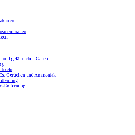
aktoren
tionsmembranen
agen
n und gefährlichen Gasen
ng
rtikeln
VOCs, Gerüchen und Ammoniak
ntfernung
 -Entfernung