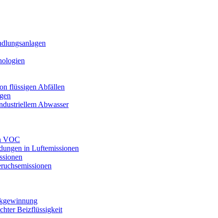
ndlungsanlagen
nologien
n flüssigen Abfällen
agen
industriellem Abwasser
on VOC
dungen in Luftemissionen
ssionen
ruchsemissionen
ückgewinnung
ter Beizflüssigkeit