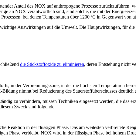
eutender Anteil des NOX auf anthropogene Prozesse zurückzuführen, wo
te Menge an NOX verantwortlich sind, sind solche, die mit der Energie
ozessen, bei denen Temperaturen über 1200 ºC in Gegenwart von atmo
rs wichtige Auswirkungen auf die Umwelt. Die Hauptwirkungen, für die s
nschließend
die Stickstoffoxide zu eliminieren
, deren Entstehung nicht v
toffs, in der Verbrennungszone, in der die höchsten Temperaturen herrs
X-Bildung nimmt bei Reduzierung des Sauerstoffüberschusses deutlich 
lständig zu verhindern, müssen Techniken eingesetzt werden, die das 
 diesem Zweck sind folgende:
e Reaktion in der flüssigen Phase. Das am weitesten verbreitete Reagen
sigen Phase verbleibt. NOX wird in der flüssigen Phase bei hohem Druc