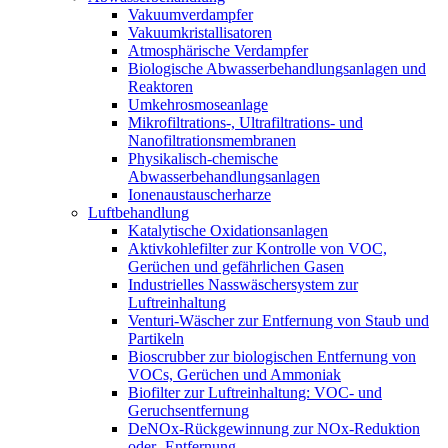
Vakuumverdampfer
Vakuumkristallisatoren
Atmosphärische Verdampfer
Biologische Abwasserbehandlungsanlagen und
Reaktoren
Umkehrosmoseanlage
Mikrofiltrations-, Ultrafiltrations- und
Nanofiltrationsmembranen
Physikalisch-chemische
Abwasserbehandlungsanlagen
Ionenaustauscherharze
Luftbehandlung
Katalytische Oxidationsanlagen
Aktivkohlefilter zur Kontrolle von VOC,
Gerüchen und gefährlichen Gasen
Industrielles Nasswäschersystem zur
Luftreinhaltung
Venturi-Wäscher zur Entfernung von Staub und
Partikeln
Bioscrubber zur biologischen Entfernung von
VOCs, Gerüchen und Ammoniak
Biofilter zur Luftreinhaltung: VOC- und
Geruchsentfernung
DeNOx-Rückgewinnung zur NOx-Reduktion
oder -Entfernung