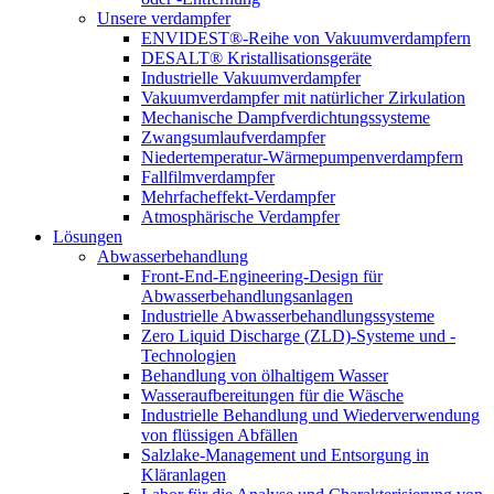
Unsere verdampfer
ENVIDEST®-Reihe von Vakuumverdampfern
DESALT® Kristallisationsgeräte
Industrielle Vakuumverdampfer
Vakuumverdampfer mit natürlicher Zirkulation
Mechanische Dampfverdichtungssysteme
Zwangsumlaufverdampfer
Niedertemperatur-Wärmepumpenverdampfern
Fallfilmverdampfer
Mehrfacheffekt-Verdampfer
Atmosphärische Verdampfer
Lösungen
Abwasserbehandlung
Front-End-Engineering-Design für
Abwasserbehandlungsanlagen
Industrielle Abwasserbehandlungssysteme
Zero Liquid Discharge (ZLD)-Systeme und -
Technologien
Behandlung von ölhaltigem Wasser
Wasseraufbereitungen für die Wäsche
Industrielle Behandlung und Wiederverwendung
von flüssigen Abfällen
Salzlake-Management und Entsorgung in
Kläranlagen