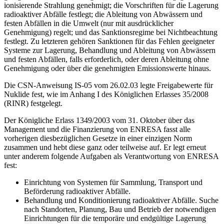
ionisierende Strahlung genehmigt; die Vorschriften für die Lagerung
radioaktiver Abfälle festlegt; die Ableitung von Abwässern und
festen Abfällen in die Umwelt (nur mit ausdrücklicher
Genehmigung) regelt; und das Sanktionsregime bei Nichtbeachtung
festlegt. Zu letzteren gehören Sanktionen für das Fehlen geeigneter
Systeme zur Lagerung, Behandlung und Ableitung von Abwässern
und festen Abfällen, falls erforderlich, oder deren Ableitung ohne
Genehmigung oder über die genehmigten Emissionswerte hinaus.
Die CSN-Anweisung IS-05 vom 26.02.03 legte Freigabewerte für
Nuklide fest, wie im Anhang I des Königlichen Erlasses 35/2008
(RINR) festgelegt.
Der Königliche Erlass 1349/2003 vom 31. Oktober über das
Management und die Finanzierung von ENRESA fasst alle
vorherigen diesbezüglichen Gesetze in einer einzigen Norm
zusammen und hebt diese ganz oder teilweise auf. Er legt erneut
unter anderem folgende Aufgaben als Verantwortung von ENRESA
fest:
Einrichtung von Systemen für Sammlung, Transport und
Beförderung radioaktiver Abfälle.
Behandlung und Konditionierung radioaktiver Abfälle. Suche
nach Standorten, Planung, Bau und Betrieb der notwendigen
Einrichtungen für die temporäre und endgültige Lagerung