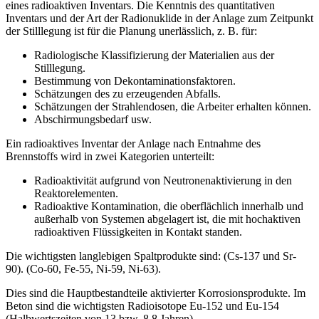
eines radioaktiven Inventars. Die Kenntnis des quantitativen
Inventars und der Art der Radionuklide in der Anlage zum Zeitpunkt
der Stilllegung ist für die Planung unerlässlich, z. B. für:
Radiologische Klassifizierung der Materialien aus der
Stilllegung.
Bestimmung von Dekontaminationsfaktoren.
Schätzungen des zu erzeugenden Abfalls.
Schätzungen der Strahlendosen, die Arbeiter erhalten können.
Abschirmungsbedarf usw.
Ein radioaktives Inventar der Anlage nach Entnahme des
Brennstoffs wird in zwei Kategorien unterteilt:
Radioaktivität aufgrund von Neutronenaktivierung in den
Reaktorelementen.
Radioaktive Kontamination, die oberflächlich innerhalb und
außerhalb von Systemen abgelagert ist, die mit hochaktiven
radioaktiven Flüssigkeiten in Kontakt standen.
Die wichtigsten langlebigen Spaltprodukte sind: (Cs-137 und Sr-
90). (Co-60, Fe-55, Ni-59, Ni-63).
Dies sind die Hauptbestandteile aktivierter Korrosionsprodukte. Im
Beton sind die wichtigsten Radioisotope Eu-152 und Eu-154
(Halbwertszeiten von 13 bzw. 8,8 Jahren).