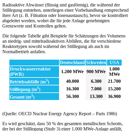
Radioaktive Abwässer (flüssig und gasförmig), die während der
Stilllegung entstehen, unterliegen einer Vorbehandlung entsprechend
ihrer Art (z. B. Filtration oder Ionenaustausch), bevor sie kontrolliert
abgeleitet werden, wobei die für jede Anlage genehmigten
Grenzwerte und Kontrollen gelten.
Die folgende Tabelle gibt Beispiele für Schätzungen des Volumens
an niedrig- und mittelradioaktiven Abfällen, die für verschiedene
Reaktortypen sowohl während der Stilllegung als auch im
Normalbetrieb anfallen.
Deutschland
Schweden
USA
Druckwasserreaktor
1.000
1.200 MWe
900 MWe
(PWR)
MWe
3
40.000
6.300
21.700
Betriebsabfälle (m
)
3
16.300
7.000
15.200
Stilllegung (m
)
3
56.300
13.300
36.900
Gesamt (m
)
(Quelle: OECD Nuclear Energy Agency Report – Paris 1986)
Es wird geschätzt, dass 50 % des gesamten metallischen Schrotts,
der bei der Stilllegung (Stufe 3) einer 1.000 MWe-Anlage anfällt,