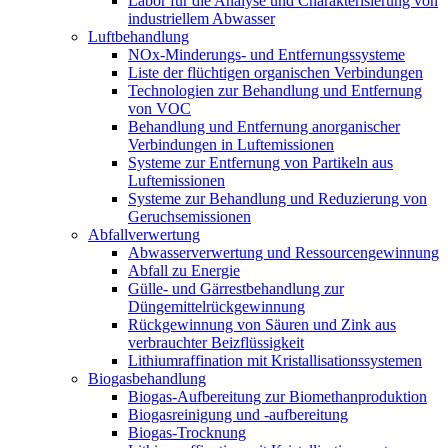
Labor für die Analyse und Charakterisierung von
industriellem Abwasser
Luftbehandlung
NOx-Minderungs- und Entfernungssysteme
Liste der flüchtigen organischen Verbindungen
Technologien zur Behandlung und Entfernung
von VOC
Behandlung und Entfernung anorganischer
Verbindungen in Luftemissionen
Systeme zur Entfernung von Partikeln aus
Luftemissionen
Systeme zur Behandlung und Reduzierung von
Geruchsemissionen
Abfallverwertung
Abwasserverwertung und Ressourcengewinnung
Abfall zu Energie
Gülle- und Gärrestbehandlung zur
Düngemittelrückgewinnung
Rückgewinnung von Säuren und Zink aus
verbrauchter Beizflüssigkeit
Lithiumraffination mit Kristallisationssystemen
Biogasbehandlung
Biogas-Aufbereitung zur Biomethanproduktion
Biogasreinigung und -aufbereitung
Biogas-Trocknung