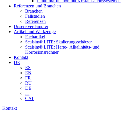
Lithiumraffination mit Kristallisationssystemen
Referenzen und Branchen
Branchen
Fallstudien
Referenzen
Unsere verdampfer
Artikel und Werkzeuge
Fachartikel
Scalsim® LITE: Skalierungsschätzer
Scalsim® LITE: Härte-, Alkalinitäts- und
Korrosionsrechner
Kontakt
DE
ES
EN
FR
RU
DE
IT
CAT
Kontakt