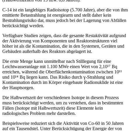
C-14 ist ein langlebiges Radioisotop (5.700 Jahre), aber die von ihm
emittierte Betastrahlung ist energiearm und stellt daher kein
Bestrahlungsrisiko dar, muss jedoch bei der Lagerung von Abfällen
berücksichtigt werden.
Verfügbare Studien zeigen, dass die gesamte Restaktivität aufgrund
der Aktivierung von Komponenten und Reaktorstrukturen viel
höher ist als die Kontamination, die in den Systemen, Geräten und
Gebäuden außerhalb des Reaktors abgelagert ist.
Die erste Menge kann unmittelbar nach Stilllegung für eine
Leichtwasseranlage mit 1.100 MWe einen Wert von 2,10¹⁷ Bq
erreichen, während die Oberflächenkontamination zwischen 10¹¹
und 10¹⁴ Bq liegen kann. Das Risiko durch ɣ-Strahlung und
Kontamination durch im Körper eingebaute Radionuklide ist eine
der Hauptsorgen.
Die Halbwertszeit der verschiedenen Isotope in diesem Prozess
muss berücksichtigt werden, um zu verstehen, dass in bestimmten
Fällen (Isotope mit Halbwertszeit) diese Elemente kein
radiologisches Problem mehr darstellen.
Beispielsweise reduziert sich die Aktivität von Co-60 in 50 Jahren
auf ein Tausendstel. Unter Berücksichtigung der Energie der von