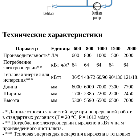
Технические характеристики
Параметр
Единица
600
800
1000
1500
2000
Производительность*
Л/ч
600
800
1000
1500
2000
Потребление
кВт·ч/м³
64
64
64
64
64
электроэнергии**
Тепловая энергия для
кВтт
36/54
48/72
60/90
90/136
121/18
испарения***
Длина
мм
6000
6000
7000
7300
7700
Ширина
мм
1700
2385
2200
2200
2450
Высота
мм
5300
5590
6500
6500
7000
- * Данные относятся к чистой воде при непрерывной работе
в стандартных условиях (T = 20 °C, P = 1013 мбар).
- ** Потребление электроэнергии выражено в кВт·ч на м³
произведённого дистиллята.
- *** Тепловая энергия для испарения выражена в тепловых