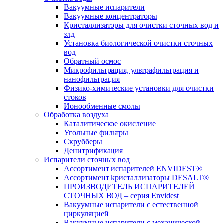
Вакуумные испарители
Вакуумные концентраторы
Кристаллизаторы для очистки сточных вод и
злд
Установка биологической очистки сточных
вод
Обратный осмос
Микрофильтрация, ультрафильтрация и
нанофильтрация
Физико-химические установки для очистки
стоков
Ионообменные смолы
Обработка воздуха
Каталитическое окисление
Угольные фильтры
Скрубберы
Денитрификация
Испарители сточных вод
Ассортимент испарителей ENVIDEST®
Ассортимент kристаллизаторы DESALT®
ПРОИЗВОДИТЕЛЬ ИСПАРИТЕЛЕЙ
СТОЧНЫХ ВОД – серия Envidest
Вакуумные испарители с естественной
циркуляцией
Вакуумные испарители с механической