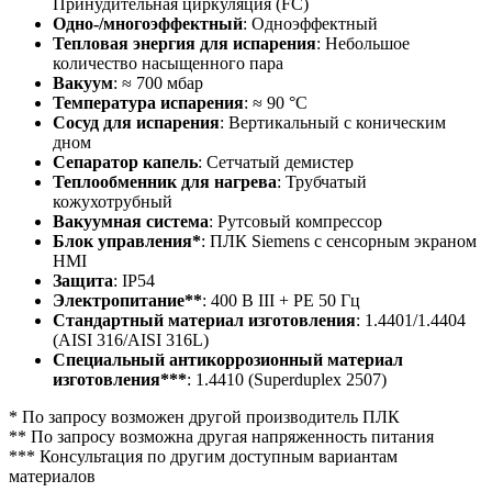
Принудительная циркуляция (FC)
Одно-/многоэффектный
: Одноэффектный
Тепловая энергия для испарения
: Небольшое
количество насыщенного пара
Вакуум
: ≈ 700 мбар
Температура испарения
: ≈ 90 °C
Сосуд для испарения
: Вертикальный с коническим
дном
Сепаратор капель
: Сетчатый демистер
Теплообменник для нагрева
: Трубчатый
кожухотрубный
Вакуумная система
: Рутсовый компрессор
Блок управления*
: ПЛК Siemens с сенсорным экраном
HMI
Защита
: IP54
Электропитание**
: 400 В III + PE 50 Гц
Стандартный материал изготовления
: 1.4401/1.4404
(AISI 316/AISI 316L)
Специальный антикоррозионный материал
изготовления***
: 1.4410 (Superduplex 2507)
* По запросу возможен другой производитель ПЛК
** По запросу возможна другая напряженность питания
*** Консультация по другим доступным вариантам
материалов