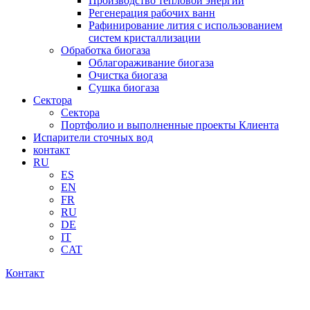
Производство тепловой энергии
Регенерация рабочих ванн
Рафинирование лития с использованием
систем кристаллизации
Обработка биогаза
Облагораживание биогаза
Очистка биогаза
Сушка биогаза
Сектора
Сектора
Портфолио и выполненные проекты Клиента
Испарители сточных вод
контакт
RU
ES
EN
FR
RU
DE
IT
CAT
Контакт