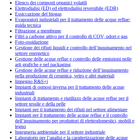
Elenco dei composti organici volatili
Elettrodialisi (ED) ed elettrodialisi reversibile (EDR)
Essiccazione del biogas
Evaporatori industriali per il trattamento delle acque reflue:
guida tecnica
Filtrazione a membrane
Filtri a carbone attivo per il controllo di COV, odori e gas
Foto-ossidazione
Gestione dei rifiuti liquidi e controllo dell’inquinamento nel
settore energetico
Gestione delle acque reflue e controllo delle emissioni nelle
arti grafiche e nel packaging
Gestione delle acque reflue e riduzione dell’inquinamento
nella produzione di ceramica, vetro e altri materiali
Impegno R&S+i
Impianti di osmosi inversa per il trattamento delle acque
industriali
Impianti di trattamento e riutilizzo delle acque reflue per il
settore tessile e della pelle
Impianti per il trattamento dei rifiuti nel settore alimentare
Impianti per il trattamento delle acque reflue e il controllo
dell’inquinamento per produttori di elettrodomestici, mobili e
legno
Ingegneria ambientale per il settore industriale
Laboratorio per l’analisi e la caratterizzazione delle acque