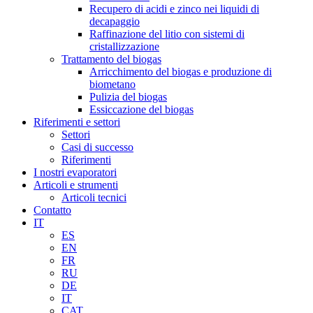
Recupero di acidi e zinco nei liquidi di
decapaggio
Raffinazione del litio con sistemi di
cristallizzazione
Trattamento del biogas
Arricchimento del biogas e produzione di
biometano
Pulizia del biogas
Essiccazione del biogas
Riferimenti e settori
Settori
Casi di successo
Riferimenti
I nostri evaporatori
Articoli e strumenti
Articoli tecnici
Contatto
IT
ES
EN
FR
RU
DE
IT
CAT