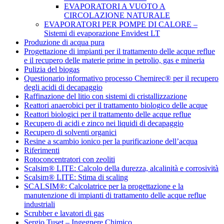
EVAPORATORI A VUOTO A
CIRCOLAZIONE NATURALE
EVAPORATORI PER POMPE DI CALORE –
Sistemi di evaporazione Envidest LT
Produzione di acqua pura
Progettazione di impianti per il trattamento delle acque reflue
e il recupero delle materie prime in petrolio, gas e mineria
Pulizia del biogas
Questionario informativo processo Chemirec® per il recupero
degli acidi di decapaggio
Raffinazione del litio con sistemi di cristallizzazione
Reattori anaerobici per il trattamento biologico delle acque
Reattori biologici per il trattamento delle acque reflue
Recupero di acidi e zinco nei liquidi di decapaggio
Recupero di solventi organici
Resine a scambio ionico per la purificazione dell’acqua
Riferimenti
Rotoconcentratori con zeoliti
Scalsim® LITE: Calcolo della durezza, alcalinità e corrosività
Scalsim® LITE: Stima di scaling
SCALSIM®: Calcolatrice per la progettazione e la
manutenzione di impianti di trattamento delle acque reflue
industriali
Scrubber e lavatori di gas
Sergio Tuset – Ingegnere Chimico