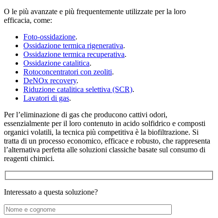
O le più avanzate e più frequentemente utilizzate per la loro
efficacia, come:
Foto-ossidazione
.
Ossidazione termica rigenerativa
.
Ossidazione termica recuperativa
.
Ossidazione catalitica
.
Rotoconcentratori con zeoliti
.
DeNOx recovery
.
Riduzione catalitica selettiva (SCR)
.
Lavatori di gas
.
Per l’eliminazione di gas che producono cattivi odori,
essenzialmente per il loro contenuto in acido solfidrico e composti
organici volatili, la tecnica più competitiva è la biofiltrazione. Si
tratta di un processo economico, efficace e robusto, che rappresenta
l’alternativa perfetta alle soluzioni classiche basate sul consumo di
reagenti chimici.
Interessato a questa soluzione?