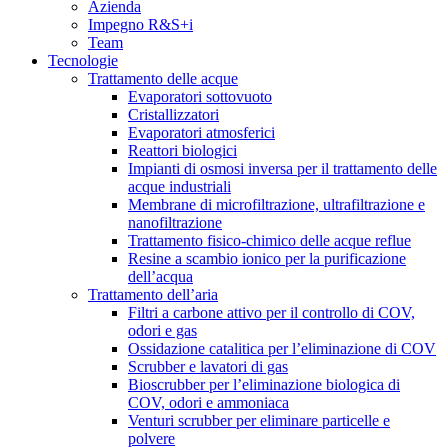
Azienda
Impegno R&S+i
Team
Tecnologie
Trattamento delle acque
Evaporatori sottovuoto
Cristallizzatori
Evaporatori atmosferici
Reattori biologici
Impianti di osmosi inversa per il trattamento delle
acque industriali
Membrane di microfiltrazione, ultrafiltrazione e
nanofiltrazione
Trattamento fisico-chimico delle acque reflue
Resine a scambio ionico per la purificazione
dell’acqua
Trattamento dell’aria
Filtri a carbone attivo per il controllo di COV,
odori e gas
Ossidazione catalitica per l’eliminazione di COV
Scrubber e lavatori di gas
Bioscrubber per l’eliminazione biologica di
COV, odori e ammoniaca
Venturi scrubber per eliminare particelle e
polvere