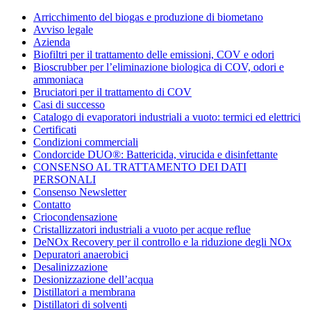
Condorchem
Arricchimento del biogas e produzione di biometano
Enviro
Avviso legale
Solutions
Azienda
Biofiltri per il trattamento delle emissioni, COV e odori
Bioscrubber per l’eliminazione biologica di COV, odori e
ammoniaca
Bruciatori per il trattamento di COV
Casi di successo
Catalogo di evaporatori industriali a vuoto: termici ed elettrici
Certificati
Condizioni commerciali
Condorcide DUO®: Battericida, virucida e disinfettante
CONSENSO AL TRATTAMENTO DEI DATI
PERSONALI
Consenso Newsletter
Contatto
Criocondensazione
Cristallizzatori industriali a vuoto per acque reflue
DeNOx Recovery per il controllo e la riduzione degli NOx
Depuratori anaerobici
Desalinizzazione
Desionizzazione dell’acqua
Distillatori a membrana
Distillatori di solventi