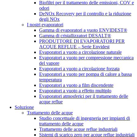
Biofiltri per il trattamento delle emissioni, COV e
odori
DeNOx Recovery per il controllo e la riduzione
degli NOx
I nostri evaporatori
Gamma di evaporatori a vuoto ENVIDEST®
Gamma di cristallizzatori DESALT®
PRODUTTORE DI EVAPORATORI PER
ACQUE REFLUE – Serie Envidest
Evaporatori a vuoto a circolazione naturale
Evaporatori a vuoto per compressione meccanica
del vapore
Evaporatori a vuoto a circolazione forzata
Evaporatori a vuoto per pompa di calore a bassa
temperatura
Evaporatori a vuoto a film discendente
Evaporatori a vuoto a effetto multiplo
Evaporatori atmosferici per il trattamento delle
acque reflue
Soluzione
Trattamento delle acque
Studio concettuale di ingegneria per impianti di
trattamento delle acque
Trattamento delle acque reflue industriali
Sistemi di scarico zero per acque reflue industriali