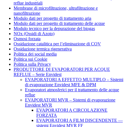
reflue industriali
Membrane di microfiltrazione, ultrafiltrazione e
nanofiltrazione
Modulo dati per progetto di trattamento aria
Modulo dati per progetto di trattamento delle acque
Modulo tecnico per la depurazione del biogas
NOx (Ossidi di Azoto)
Osmosi forzata
Ossidazione catalitica per l’eliminazione di COV
Ossidazione termica rigenerativa
Politica dei social media
Politica sui Cookie
Politica sulla Privacy
PRODUTTORE DI EVAPORATORI PER ACQUE
REFLUE – Serie Envidest
EVAPORATORI A EFFETTO MULTIPLO – Sistemi
di evaporazione Envidest MFE & DPM
Evaporatori atmosferici per il trattamento delle acque
reflue
EVAPORATORI MVR – Sistemi di evaporazione
Envidest MVR
EVAPORATORI A CIRCOLAZIONE
FORZATA
EVAPORATORI A FILM DISCENDENTE —
sistemi Envidest MVR FF