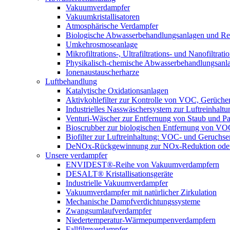
Vakuumverdampfer
Vakuumkristallisatoren
Atmosphärische Verdampfer
Biologische Abwasserbehandlungsanlagen und Re
Umkehrosmoseanlage
Mikrofiltrations-, Ultrafiltrations- und Nanofiltra
Physikalisch-chemische Abwasserbehandlungsanl
Ionenaustauscherharze
Luftbehandlung
Katalytische Oxidationsanlagen
Aktivkohlefilter zur Kontrolle von VOC, Gerüche
Industrielles Nasswäschersystem zur Luftreinhaltu
Venturi-Wäscher zur Entfernung von Staub und Pa
Bioscrubber zur biologischen Entfernung von 
Biofilter zur Luftreinhaltung: VOC- und Geruchse
DeNOx-Rückgewinnung zur NOx-Reduktion oder
Unsere verdampfer
ENVIDEST®-Reihe von Vakuumverdampfern
DESALT® Kristallisationsgeräte
Industrielle Vakuumverdampfer
Vakuumverdampfer mit natürlicher Zirkulation
Mechanische Dampfverdichtungssysteme
Zwangsumlaufverdampfer
Niedertemperatur-Wärmepumpenverdampfern
Fallfilmverdampfer