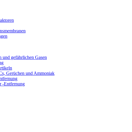
aktoren
tionsmembranen
agen
n und gefährlichen Gasen
ng
rtikeln
VOCs, Gerüchen und Ammoniak
ntfernung
 -Entfernung