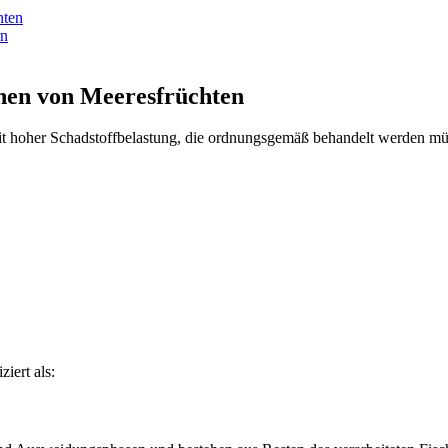
hten
rn
chen von Meeresfrüchten
mit hoher Schadstoffbelastung, die ordnungsgemäß behandelt werden 
iert als: