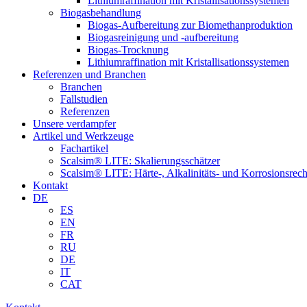
Lithiumraffination mit Kristallisationssystemen
Biogasbehandlung
Biogas-Aufbereitung zur Biomethanproduktion
Biogasreinigung und -aufbereitung
Biogas-Trocknung
Lithiumraffination mit Kristallisationssystemen
Referenzen und Branchen
Branchen
Fallstudien
Referenzen
Unsere verdampfer
Artikel und Werkzeuge
Fachartikel
Scalsim® LITE: Skalierungsschätzer
Scalsim® LITE: Härte-, Alkalinitäts- und Korrosionsrec
Kontakt
DE
ES
EN
FR
RU
DE
IT
CAT