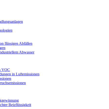
ndlungsanlagen
nologien
n flüssigen Abfällen
agen
industriellem Abwasser
on VOC
dungen in Luftemissionen
ssionen
ruchsemissionen
ückgewinnung
ter Beizflüssigkeit