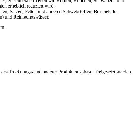
hes, einschließlich Teilen wie Köpfen, Knochen, Schwänzen und
en erheblich reduziert wird.
nen, Salzen, Fetten und anderen Schwebstoffen. Beispiele für
en) und Reinigungswässer.
rn.
d des Trocknungs- und anderer Produktionsphasen freigesetzt werden.