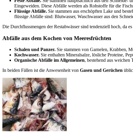
Feste Abfälle.
Sie stammen hauptsächlich aus den Schneide- u
Eingeweiden. Diese Abfälle werden als Rohstoffe für die Fisc
Flüssige Abfälle.
Sie stammen aus erschöpften Lake und bestehe
flüssige Abfälle sind: Blutwasser, Waschwasser aus den Schnei
Die Durchflussmengen der Restabwässer sind tendenziell hoch, da es
Abfälle aus dem Kochen von Meeresfrüchten
Schalen und Panzer.
Sie stammen von Garnelen, Krabben, M
Kochwasser.
Sie enthalten Mineralsalze, lösliche Proteine, Pe
Organische Abfälle im Allgemeinen
, bestehend aus weichen T
In beiden Fällen ist die Anwesenheit von
Gasen und Gerüchen
üblic