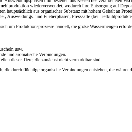
nd Ausweidungsphasen und bestehen aus Resten des verarbeiteten Fisc
hmehlproduktion wiederverwendet, wodurch ihre Entsorgung auf Deponi
n hauptsächlich aus organischer Substanz mit hohem Gehalt an Protei
de-, Ausweidungs- und Filetierphasen, Presssäfte (bei Tiefkühlprodukt
 sich um Produktionsprozesse handelt, die große Wassermengen erforde
uscheln usw.
ptide und aromatische Verbindungen.
eilen dieser Tiere, die zunächst nicht vermarktbar sind.
h, die durch flüchtige organische Verbindungen entstehen, die währen