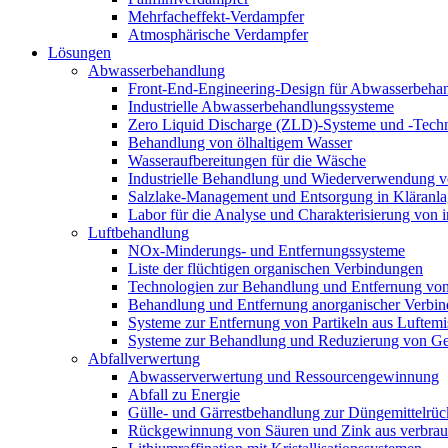
Mehrfacheffekt-Verdampfer
Atmosphärische Verdampfer
Lösungen
Abwasserbehandlung
Front-End-Engineering-Design für Abwasserbeha
Industrielle Abwasserbehandlungssysteme
Zero Liquid Discharge (ZLD)-Systeme und -Tech
Behandlung von ölhaltigem Wasser
Wasseraufbereitungen für die Wäsche
Industrielle Behandlung und Wiederverwendung vo
Salzlake-Management und Entsorgung in Kläranl
Labor für die Analyse und Charakterisierung von 
Luftbehandlung
NOx-Minderungs- und Entfernungssysteme
Liste der flüchtigen organischen Verbindungen
Technologien zur Behandlung und Entfernung v
Behandlung und Entfernung anorganischer Verbin
Systeme zur Entfernung von Partikeln aus Luftemi
Systeme zur Behandlung und Reduzierung von Ge
Abfallverwertung
Abwasserverwertung und Ressourcengewinnung
Abfall zu Energie
Gülle- und Gärrestbehandlung zur Düngemittelr
Rückgewinnung von Säuren und Zink aus verbrauch