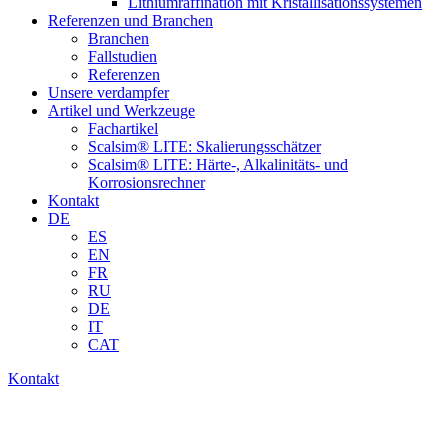
Lithiumraffination mit Kristallisationssystemen
Referenzen und Branchen
Branchen
Fallstudien
Referenzen
Unsere verdampfer
Artikel und Werkzeuge
Fachartikel
Scalsim® LITE: Skalierungsschätzer
Scalsim® LITE: Härte-, Alkalinitäts- und
Korrosionsrechner
Kontakt
DE
ES
EN
FR
RU
DE
IT
CAT
Kontakt