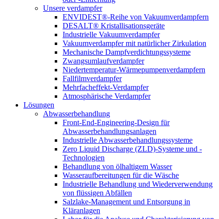
Unsere verdampfer
ENVIDEST®-Reihe von Vakuumverdampfern
DESALT® Kristallisationsgeräte
Industrielle Vakuumverdampfer
Vakuumverdampfer mit natürlicher Zirkulation
Mechanische Dampfverdichtungssysteme
Zwangsumlaufverdampfer
Niedertemperatur-Wärmepumpenverdampfern
Fallfilmverdampfer
Mehrfacheffekt-Verdampfer
Atmosphärische Verdampfer
Lösungen
Abwasserbehandlung
Front-End-Engineering-Design für
Abwasserbehandlungsanlagen
Industrielle Abwasserbehandlungssysteme
Zero Liquid Discharge (ZLD)-Systeme und -
Technologien
Behandlung von ölhaltigem Wasser
Wasseraufbereitungen für die Wäsche
Industrielle Behandlung und Wiederverwendung
von flüssigen Abfällen
Salzlake-Management und Entsorgung in
Kläranlagen