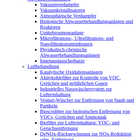
Vakuumverdampfer
Vakuumkristallisatoren
Atmosphärische Verdampfer
Biologische Abwasserbehandlungsanlagen und
Reaktoren
Umkehrosmoseanlage
Mikrofiltrations-, Ultrafiltrations- und
Nanofiltrationsmembranen
Physikalisch-chemische
Abwasserbehandlungsanlagen
Ionenaustauscherharze
Luftbehandlung
Katalytische Oxidationsanlagen
Aktivkohlefilter zur Kontrolle von VOC,
Gerüchen und gefährlichen Gasen
Industrielles Nasswäschersystem zur
Luftreinhaltung
Venturi-Wäscher zur Entfernung von Staub und
Partikeln
Bioscrubber zur biologischen Entfernung von
VOCs, Gerüchen und Ammoniak
Biofilter zur Luftreinhaltung: VOC- und
Geruchsentfernung
DeNOx-Rückgewinnung zur NOx-Reduktion
oder -Entfernung