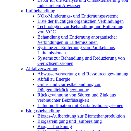
Labor für die Analyse und Charakterisierung von
industriellem Abwasser
Luftbehandlung
NOx-Minderungs- und Entfernungssysteme
Liste der flüchtigen organischen Verbindungen
Technologien zur Behandlung und Entfernung
von VOC
Behandlung und Entfernung anorganischer
Verbindungen in Luftemissionen
Systeme zur Entfernung von Partikeln aus
Luftemissionen
Systeme zur Behandlung und Reduzierung von
Geruchsemissionen
Abfallverwertung
Abwasserverwertung und Ressourcengewinnung
Abfall zu Energie
Gülle- und Gärrestbehandlung zur
Düngemittelrückgewinnung
Rückgewinnung von Säuren und Zink aus
verbrauchter Beizflüssigkeit
Lithiumraffination mit Kristallisationssystemen
Biogasbehandlung
Biogas-Aufbereitung zur Biomethanproduktion
Biogasreinigung und -aufbereitung
Biogas-Trocknung