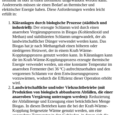
brennbar ist oder in einen Brennstoff umgewandelt werden kann.
Andererseits müssen sie einen Bedarf an thermischer und
elektrischer Energie haben. Diese Anforderungen werden leicht
erfüllt in:
Kläranlagen durch biologische Prozesse (städtisch und
industriell):
Der erzeugte Schlamm wird durch einen
anaeroben Vergärungsprozess in Biogas (Kohlendioxid und
Methan) und stabilisierten Schlamm umgewandelt, der als
landwirtschaftlicher Dünger verwendet werden kann. Das
Biogas hat je nach Methangehalt einen höheren oder
niedrigeren Heizwert, der in einem Kraft-Wärme-
Kopplungsprozess genutzt werden kann. In Kläranlagen kann
die im Kraft-Wärme-Kopplungsprozess erzeugte thermische
Energie verwendet werden, um eine konstante Temperatur im
anaeroben Fermenter (bei 36 ºC) aufrechtzuerhalten und den
vergorenen Schlamm vor dem Entwässerungsprozess
vorzuwärmen, wodurch die Effizienz dieser Operation erhöht
wird.
Landwirtschaftliche und/oder Viehzuchtbetriebe (mit
Produktion von biologisch abbaubaren Abfällen, die einer
anaeroben Vergärung unterzogen werden):
Reduzierung
der Abfallmenge und Erzeugung einer beträchtlichen Menge
Biogas. In diesen Betrieben kann die bei der Kraft-Wärme-
Kopplung freigesetzte Wärme genutzt werden, um eine