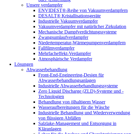
Unsere verdampfer
ENVIDEST®-Reihe von Vakuumverdampfern
DESALT® Kristallisationsgeräte
Industrielle Vakuumverdampfer
Vakuumverdampfer mit natürlicher Zirkulation
Mechanische Dampfverdichtungssysteme
Zwangsumlaufverdampfer
Niedertemperatur-Wärmepumpenverdampfern
Fallfilmverdampfer
Mehrfacheffekt-Verdampfer
Atmosphärische Verdampfer
Lösungen
Abwasserbehandlung
Front-End-Engineering-Design für
Abwasserbehandlungsanlagen
Industrielle Abwasserbehandlungssysteme
Zero Liquid Discharge (ZLD)-Systeme und -
Technologien
Behandlung von ölhaltigem Wasser
Wasseraufbereitungen für die Wäsche
Industrielle Behandlung und Wiederverwendung
von flüssigen Abfällen
Salzlake-Management und Entsorgung in
Kläranlagen