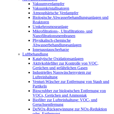
Vakuumverdampfer
Vakuumkristallisatoren
Atmosphärische Verdampfer
Biologische Abwasserbehandlungsanlagen und
Reaktoren
Umkehrosmoseanlage
Mikrofiltrations-, Ultrafiltrations- und
Nanofiltrationsmembranen
Physikalisch-chemische
Abwasserbehandlungsanlagen
Ionenaustauscherharze
Luftbehandlung
Katalytische Oxidationsanlagen
Aktivkohlefilter zur Kontrolle von VOC,
Gerüchen und gefährlichen Gasen
Industrielles Nasswäschersystem zur
Luftreinhaltung
Venturi-Wäscher zur Entfernung von Staub und
Partikeln
Bioscrubber zur biologischen Entfernung von
VOCs, Gerüchen und Ammoniak
Biofilter zur Luftreinhaltung: VOC- und
Geruchsentfernung
DeNOx-Rückgewinnung zur NOx-Reduktion
oder -Entfernung