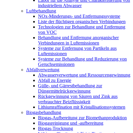
Labor für die Analyse und Charakterisierung von
industriellem Abwasser
Luftbehandlung
NOx-Minderungs- und Entfernungssysteme
Liste der flüchtigen organischen Verbindungen
Technologien zur Behandlung und Entfernung
von VOC
Behandlung und Entfernung anorganischer
Verbindungen in Luftemissionen
Systeme zur Entfernung von Partikeln aus
Luftemissionen
Systeme zur Behandlung und Reduzierung von
Geruchsemissionen
Abfallverwertung
Abwasserverwertung und Ressourcengewinnung
Abfall zu Energie
Gülle- und Gärrestbehandlung zur
Düngemittelrückgewinnung
Rückgewinnung von Säuren und Zink aus
verbrauchter Beizflüssigkeit
Lithiumraffination mit Kristallisationssystemen
Biogasbehandlung
Biogas-Aufbereitung zur Biomethanproduktion
Biogasreinigung und -aufbereitung
Biogas-Trocknung