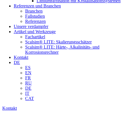
Lithiumraffination mit Kristallisationssystemen
Referenzen und Branchen
Branchen
Fallstudien
Referenzen
Unsere verdampfer
Artikel und Werkzeuge
Fachartikel
Scalsim® LITE: Skalierungsschätzer
Scalsim® LITE: Härte-, Alkalinitäts- und
Korrosionsrechner
Kontakt
DE
ES
EN
FR
RU
DE
IT
CAT
Kontakt