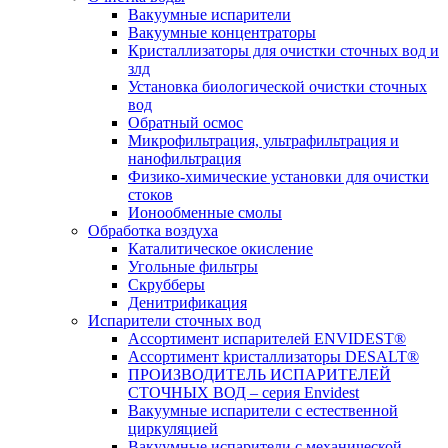
Вакуумные испарители
Вакуумные концентраторы
Кристаллизаторы для очистки сточных вод и
злд
Установка биологической очистки сточных
вод
Обратный осмос
Микрофильтрация, ультрафильтрация и
нанофильтрация
Физико-химические установки для очистки
стоков
Ионообменные смолы
Обработка воздуха
Каталитическое окисление
Угольные фильтры
Скрубберы
Денитрификация
Испарители сточных вод
Ассортимент испарителей ENVIDEST®
Ассортимент kристаллизаторы DESALT®
ПРОИЗВОДИТЕЛЬ ИСПАРИТЕЛЕЙ
СТОЧНЫХ ВОД – серия Envidest
Вакуумные испарители с естественной
циркуляцией
Вакуумные испарители с механической