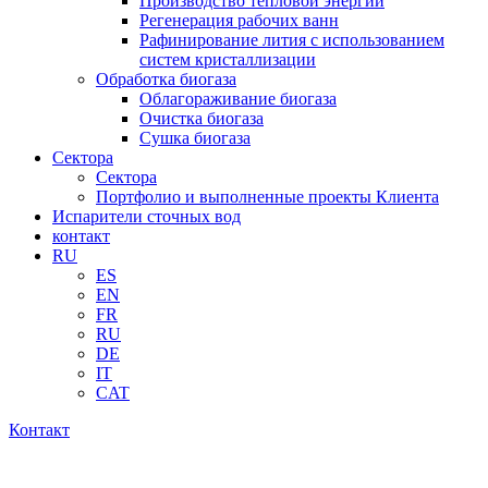
Производство тепловой энергии
Регенерация рабочих ванн
Рафинирование лития с использованием
систем кристаллизации
Обработка биогаза
Облагораживание биогаза
Очистка биогаза
Сушка биогаза
Сектора
Сектора
Портфолио и выполненные проекты Клиента
Испарители сточных вод
контакт
RU
ES
EN
FR
RU
DE
IT
CAT
Контакт