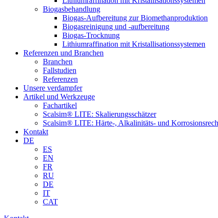
Lithiumraffination mit Kristallisationssystemen
Biogasbehandlung
Biogas-Aufbereitung zur Biomethanproduktion
Biogasreinigung und -aufbereitung
Biogas-Trocknung
Lithiumraffination mit Kristallisationssystemen
Referenzen und Branchen
Branchen
Fallstudien
Referenzen
Unsere verdampfer
Artikel und Werkzeuge
Fachartikel
Scalsim® LITE: Skalierungsschätzer
Scalsim® LITE: Härte-, Alkalinitäts- und Korrosionsrec
Kontakt
DE
ES
EN
FR
RU
DE
IT
CAT