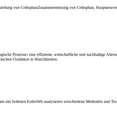
tellung von Cellophan
Zusammensetzung von Cellophan, Hauptanwendu
sche Prozesse: eine effiziente, wirtschaftliche und nachhaltige Altern
mischen Oxidation in Wasch­türmen.
en mit Seltenen Erden
Wir analysieren verschiedene Methoden und Tec