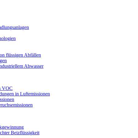
ndlungsanlagen
nologien
n flüssigen Abfällen
agen
industriellem Abwasser
on VOC
dungen in Luftemissionen
ssionen
ruchsemissionen
ückgewinnung
ter Beizflüssigkeit