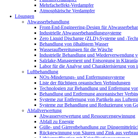
Mehrfacheffekt-Verdampfer
Atmosphärische Verdampfer
Lösungen
Abwasserbehandlung
Front-End-Engineering-Design für Abwasserbeha
Industrielle Abwasserbehandlungssysteme
Zero Liquid Discharge (ZLD)-Systeme und -Tech
Behandlung von ölhaltigem Wasser
Wasseraufbereitungen für die Wäsche
Industrielle Behandlung und Wiederverwendung vo
Salzlake-Management und Entsorgung in Kläranl
Labor für die Analyse und Charakterisierung von 
Luftbehandlung
NOx-Minderungs- und Entfernungssysteme
Liste der flüchtigen organischen Verbindungen
Technologien zur Behandlung und Entfernung v
Behandlung und Entfernung anorganischer Verbin
Systeme zur Entfernung von Partikeln aus Luftemi
Systeme zur Behandlung und Reduzierung von Ge
Abfallverwertung
Abwasserverwertung und Ressourcengewinnung
Abfall zu Energie
Gülle- und Gärrestbehandlung zur Düngemittelr
Rückgewinnung von Säuren und Zink aus verbrauch