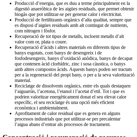
Producció d’energia, que es duu a terme principalment en la
digestió anaeròbica de les aigües residuals, que permet obtenir
biogàs que pot utilitzar-se per generar calor i electricitat.
Producció de fertilitzants orgànics d’alta qualitat, sempre que
es disposi d’aigües residuals amb alt contingut de nutrients,
com nitrogen i fòsfor.
Recuperació de tot tipus de metalls, incloent metalls d’alt
valor com or, plata o coure.
Recuperació d’àcids i altres materials en diferents tipus de
banys esgotats, com banys de desengreix i de
fosfodesengreix, banys d’oxidació anòdica, banys de decapat
que contenen àcid clorhídric, zinc i sosa càustica, o banys
amb altres compostos àcids. Aquests banys poden ser tractats
per a la regeneració del propi bany, o per a la seva valorització
material.
Reciclatge de dissolvents orgànics, entre els quals destaquen
l’aiguarràs, l’acetona, l’etanol i l’acetat d’etil. Tot i que es
podrien valoritzar energèticament donat el seu elevat calor
específic, el seu reciclatge és una opció més eficient
econòmica i ambientalment.
Aprofitament de calor residual que es genera en alguns
processos industrials que pot utilitzar-se per precalentar
l’aigua abans d’entrar als processos de tractament.