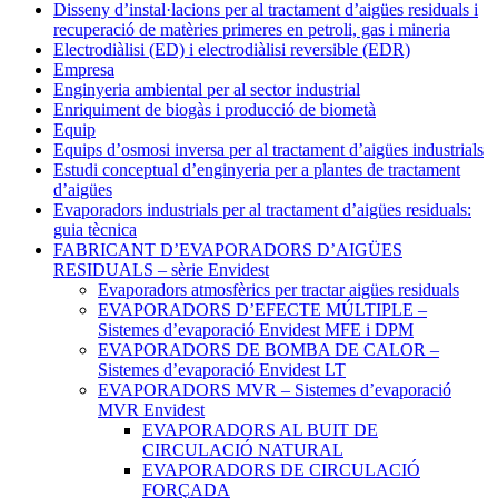
Disseny d’instal·lacions per al tractament d’aigües residuals i
recuperació de matèries primeres en petroli, gas i mineria
Electrodiàlisi (ED) i electrodiàlisi reversible (EDR)
Empresa
Enginyeria ambiental per al sector industrial
Enriquiment de biogàs i producció de biometà
Equip
Equips d’osmosi inversa per al tractament d’aigües industrials
Estudi conceptual d’enginyeria per a plantes de tractament
d’aigües
Evaporadors industrials per al tractament d’aigües residuals:
guia tècnica
FABRICANT D’EVAPORADORS D’AIGÜES
RESIDUALS – sèrie Envidest
Evaporadors atmosfèrics per tractar aigües residuals
EVAPORADORS D’EFECTE MÚLTIPLE –
Sistemes d’evaporació Envidest MFE i DPM
EVAPORADORS DE BOMBA DE CALOR –
Sistemes d’evaporació Envidest LT
EVAPORADORS MVR – Sistemes d’evaporació
MVR Envidest
EVAPORADORS AL BUIT DE
CIRCULACIÓ NATURAL
EVAPORADORS DE CIRCULACIÓ
FORÇADA