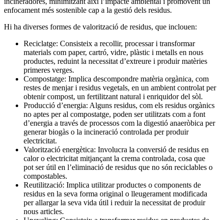
incineradores, minimitzant així l’impacte ambiental i promovent un
enfocament més sostenible cap a la gestió dels residus.
Hi ha diverses formes de valorització de residus, que inclouen:
Reciclatge: Consisteix a recollir, processar i transformar
materials com paper, cartró, vidre, plàstic i metalls en nous
productes, reduint la necessitat d’extreure i produir matèries
primeres verges.
Compostatge: Implica descompondre matèria orgànica, com
restes de menjar i residus vegetals, en un ambient controlat per
obtenir compost, un fertilitzant natural i enriquidor del sòl.
Producció d’energia: Alguns residus, com els residus orgànics
no aptes per al compostatge, poden ser utilitzats com a font
d’energia a través de processos com la digestió anaeròbica per
generar biogàs o la incineració controlada per produir
electricitat.
Valorització energètica: Involucra la conversió de residus en
calor o electricitat mitjançant la crema controlada, cosa que
pot ser útil en l’eliminació de residus que no són reciclables o
compostables.
Reutilització: Implica utilitzar productes o components de
residus en la seva forma original o lleugerament modificada
per allargar la seva vida útil i reduir la necessitat de produir
nous articles.