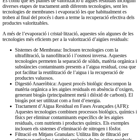
És comú que les plantes de valorització d’aigües residuals incloguin
diverses etapes de tractament amb diferents tecnologies, sent les
tecnologies de membranes i evaporació les que habitualment es
troben al final del procés i duen a terme la recuperació efectiva dels
productes valoritzables.
A més de l’evaporació i cristal·lització, aquestes són algunes de les
tecnologies més eficients per a la valorització d’aigües residuals:
Sistemes de Membrana: Inclouen tecnologies com la
ultrafiltració, la nanofiltració i l’osmosi inversa. Aquestes
tecnologies permeten la separació de sòlids, matèria orgànica i
substàncies contaminants presents a l’aigua residual, cosa que
pot facilitar la reutilització de l’aigua i la recuperació de
productes valuosos.
Digestió Anaeròbica: Aquest procés biològic descompon la
matèria orgànica a les aigües residuals en absència d’oxigen,
generant biogàs (principalment metà i diòxid de carboni). El
biogàs pot ser utilitzat com a font d’energia.
Tractament d’Aigua Residual en Fases Avançades (AFR):
Aquestes tecnologies combinen processos biològics, químics i
físics per eliminar contaminants específics de les aigües
residuals, com nutrients i productes químics. Els exemples
inclouen els sistemes d’eliminació de nitrogen i fòsfor.
Filtració en Mitjans Granulars: Utilitza llits de filtració per
eliminar partícules i matèria orgànica de les aigües residuals.