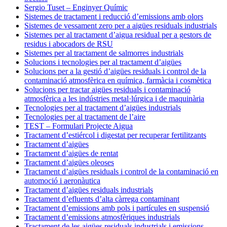
Sergio Tuset – Enginyer Químic
Sistemes de tractament i reducció d’emissions amb olors
Sistemes de vessament zero per a aigües residuals industrials
Sistemes per al tractament d’aigua residual per a gestors de
residus i abocadors de RSU
Sistemes per al tractament de salmorres industrials
Solucions i tecnologies per al tractament d’aigües
Solucions per a la gestió d’aigües residuals i control de la
contaminació atmosfèrica en química, farmàcia i cosmètica
Solucions per tractar aigües residuals i contaminació
atmosfèrica a les indústries metal·lúrgica i de maquinària
Tecnologies per al tractament d’aigües industrials
Tecnologies per al tractament de l’aire
TEST – Formulari Projecte Aigua
Tractament d’estiércol i digestat per recuperar fertilitzants
Tractament d’aigües
Tractament d’aigües de rentat
Tractament d’aigües oleoses
Tractament d’aigües residuals i control de la contaminació en
automoció i aeronàutica
Tractament d’aigües residuals industrials
Tractament d’efluents d’alta càrrega contaminant
Tractament d’emissions amb pols i partícules en suspensió
Tractament d’emissions atmosfèriques industrials
Tractament de les aigües residuals industrials i emissions