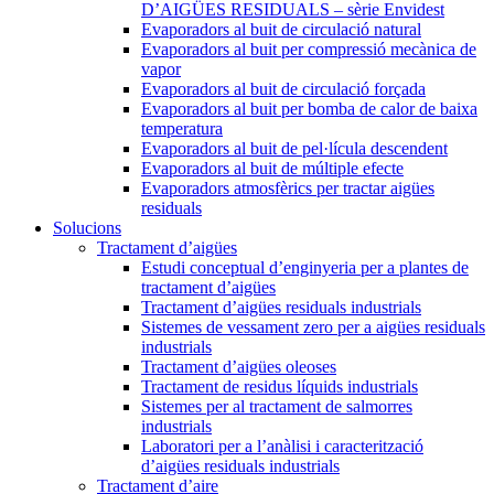
D’AIGÜES RESIDUALS – sèrie Envidest
Evaporadors al buit de circulació natural
Evaporadors al buit per compressió mecànica de
vapor
Evaporadors al buit de circulació forçada
Evaporadors al buit per bomba de calor de baixa
temperatura
Evaporadors al buit de pel·lícula descendent
Evaporadors al buit de múltiple efecte
Evaporadors atmosfèrics per tractar aigües
residuals
Solucions
Tractament d’aigües
Estudi conceptual d’enginyeria per a plantes de
tractament d’aigües
Tractament d’aigües residuals industrials
Sistemes de vessament zero per a aigües residuals
industrials
Tractament d’aigües oleoses
Tractament de residus líquids industrials
Sistemes per al tractament de salmorres
industrials
Laboratori per a l’anàlisi i caracterització
d’aigües residuals industrials
Tractament d’aire