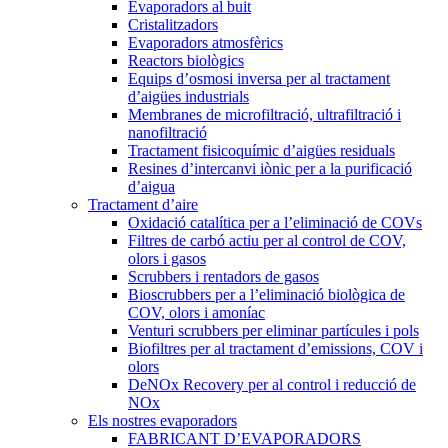
Evaporadors al buit
Cristalitzadors
Evaporadors atmosfèrics
Reactors biològics
Equips d’osmosi inversa per al tractament
d’aigües industrials
Membranes de microfiltració, ultrafiltració i
nanofiltració
Tractament fisicoquímic d’aigües residuals
Resines d’intercanvi iònic per a la purificació
d’aigua
Tractament d’aire
Oxidació catalítica per a l’eliminació de COVs
Filtres de carbó actiu per al control de COV,
olors i gasos
Scrubbers i rentadors de gasos
Bioscrubbers per a l’eliminació biològica de
COV, olors i amoníac
Venturi scrubbers per eliminar partícules i pols
Biofiltres per al tractament d’emissions, COV i
olors
DeNOx Recovery per al control i reducció de
NOx
Els nostres evaporadors
FABRICANT D’EVAPORADORS