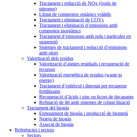
Tractament i reducció de NOx (òxids de
nitrogen)
Llistat de compostos orgànics volàtils
Tractament i eliminació de COVs
Tractament i eliminació d’emissions amb
compostos inorgànics
Tractament d’emissions amb pols i partícules en
suspensió
Sistemes de tractament i reducció d’emissions
amb olors
Valorització dels residus
Valorització d’aigües residuals i recuperació de
recursos
Valorització energètica de residus (waste to
energy)
Tractament d’estiércol i digestat per recuperar
fertilitzants
Recuperació d’àcids i zinc en licors de decapatge
Refinació de liti amb sistemes de cristal·lització
Tractament del biogàs
Enriquiment de biogàs i producció de biometà
Neteja de biogàs
Assecat de biogàs
Referències i sectors
Sectors