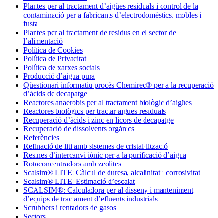
Plantes per al tractament d’aigües residuals i control de la
contaminació per a fabricants d’electrodomèstics, mobles i
fusta
Plantes per al tractament de residus en el sector de
l’alimentació
Política de Cookies
Política de Privacitat
Política de xarxes socials
Producció d’aigua pura
Qüestionari informatiu procés Chemirec® per a la recuperació
d’àcids de decapatge
Reactores anaerobis per al tractament biològic d’aigües
Reactores biològics per tractar aigües residuals
Recuperació d’àcids i zinc en licors de decapatge
Recuperació de dissolvents orgànics
Referències
Refinació de liti amb sistemes de cristal·lització
Resines d’intercanvi iònic per a la purificació d’aigua
Rotoconcentradors amb zeolites
Scalsim® LITE: Càlcul de duresa, alcalinitat i corrosivitat
Scalsim® LITE: Estimació d’escalat
SCALSIM®: Calculadora per al disseny i manteniment
d’equips de tractament d’efluents industrials
Scrubbers i rentadors de gasos
Sectors