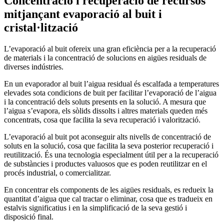
Concentració i recuperació de recursos
mitjançant evaporació al buit i
cristal·lització
L’evaporació al buit ofereix una gran eficiència per a la recuperació
de materials i la concentració de solucions en aigües residuals de
diverses indústries.
En un evaporador al buit l’aigua residual és escalfada a temperatures
elevades sota condicions de buit per facilitar l’evaporació de l’aigua
i la concentració dels soluts presents en la solució. A mesura que
l’aigua s’evapora, els sòlids dissolts i altres materials queden més
concentrats, cosa que facilita la seva recuperació i valorització.
L’evaporació al buit pot aconseguir alts nivells de concentració de
soluts en la solució, cosa que facilita la seva posterior recuperació i
reutilització. És una tecnologia especialment útil per a la recuperació
de substàncies i productes valuosos que es poden reutilitzar en el
procés industrial, o comercialitzar.
En concentrar els components de les aigües residuals, es redueix la
quantitat d’aigua que cal tractar o eliminar, cosa que es tradueix en
estalvis significatius i en la simplificació de la seva gestió i
disposició final.