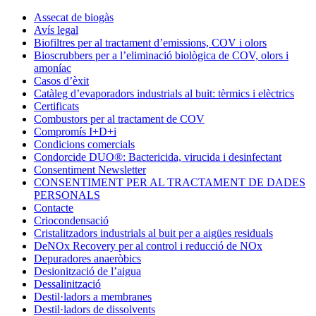
Condorchem
Assecat de biogàs
Enviro
Avís legal
Solutions
Biofiltres per al tractament d’emissions, COV i olors
Bioscrubbers per a l’eliminació biològica de COV, olors i
amoníac
Casos d’èxit
Catàleg d’evaporadors industrials al buit: tèrmics i elèctrics
Certificats
Combustors per al tractament de COV
Compromís I+D+i
Condicions comercials
Condorcide DUO®: Bactericida, virucida i desinfectant
Consentiment Newsletter
CONSENTIMENT PER AL TRACTAMENT DE DADES
PERSONALS
Contacte
Criocondensació
Cristalitzadors industrials al buit per a aigües residuals
DeNOx Recovery per al control i reducció de NOx
Depuradores anaeròbics
Desionització de l’aigua
Dessalinització
Destil·ladors a membranes
Destil·ladors de dissolvents