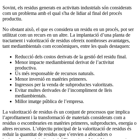
Sovint, els residus generats en activitats industrials són considerats
com un problema amb el qual s'ha de lidiar al final del procés
productiu.
No obstant això, el que es considera un residu en un procés, pot ser
utilitzat com un recurs en un altre. La implantació d’una planta de
tractament i valorització de residus ofereix nombroses avantatges,
tant mediambientals com econòmiques, entre les quals destaquen:
Reducció dels costos derivats de la gestió del residu final.
Menor impacte mediambiental derivat de l’activitat
productiva.
Ús més responsable de recursos naturals.
Menor inversió en matèries primeres.
Ingressos per la venda de subproductes valoritzats.
Evitar multes derivades de l’incompliment de lleis
mediambientals.
Millor imatge pública de l’empresa.
La valorització de residus és un conjunt de processos que implica
l’aprofitament i la transformació de materials considerats com a
residus o escombraries en matèries primeres, subproductes, energia o
altres recursos. L’objectiu principal de la valorització de residus és
reduir la quantitat de residus que s’envien a abocadors o