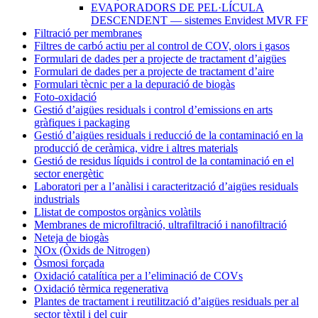
EVAPORADORS DE PEL·LÍCULA
DESCENDENT — sistemes Envidest MVR FF
Filtració per membranes
Filtres de carbó actiu per al control de COV, olors i gasos
Formulari de dades per a projecte de tractament d’aigües
Formulari de dades per a projecte de tractament d’aire
Formulari tècnic per a la depuració de biogàs
Foto-oxidació
Gestió d’aigües residuals i control d’emissions en arts
gràfiques i packaging
Gestió d’aigües residuals i reducció de la contaminació en la
producció de ceràmica, vidre i altres materials
Gestió de residus líquids i control de la contaminació en el
sector energètic
Laboratori per a l’anàlisi i caracterització d’aigües residuals
industrials
Llistat de compostos orgànics volàtils
Membranes de microfiltració, ultrafiltració i nanofiltració
Neteja de biogàs
NOx (Òxids de Nitrogen)
Òsmosi forçada
Oxidació catalítica per a l’eliminació de COVs
Oxidació tèrmica regenerativa
Plantes de tractament i reutilització d’aigües residuals per al
sector tèxtil i del cuir