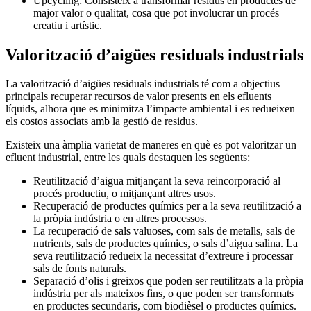
Upcycling: Consisteix a transformar residus en productes de
major valor o qualitat, cosa que pot involucrar un procés
creatiu i artístic.
Valorització d’aigües residuals industrials
La valorització d’aigües residuals industrials té com a objectius
principals recuperar recursos de valor presents en els efluents
líquids, alhora que es minimitza l’impacte ambiental i es redueixen
els costos associats amb la gestió de residus.
Existeix una àmplia varietat de maneres en què es pot valoritzar un
efluent industrial, entre les quals destaquen les següents:
Reutilització d’aigua mitjançant la seva reincorporació al
procés productiu, o mitjançant altres usos.
Recuperació de productes químics per a la seva reutilització a
la pròpia indústria o en altres processos.
La recuperació de sals valuoses, com sals de metalls, sals de
nutrients, sals de productes químics, o sals d’aigua salina. La
seva reutilització redueix la necessitat d’extreure i processar
sals de fonts naturals.
Separació d’olis i greixos que poden ser reutilitzats a la pròpia
indústria per als mateixos fins, o que poden ser transformats
en productes secundaris, com biodièsel o productes químics.