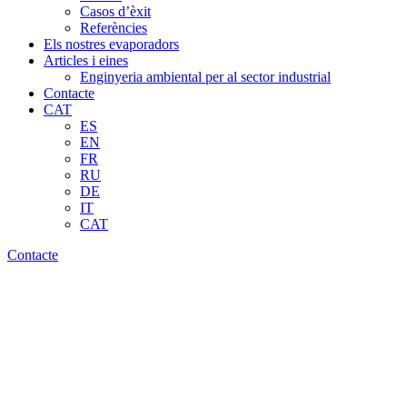
Casos d’èxit
Referències
Els nostres evaporadors
Articles i eines
Enginyeria ambiental per al sector industrial
Contacte
CAT
ES
EN
FR
RU
DE
IT
CAT
Contacte