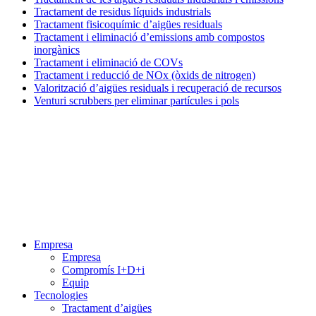
Tractament de residus líquids industrials
Tractament fisicoquímic d’aigües residuals
Tractament i eliminació d’emissions amb compostos
inorgànics
Tractament i eliminació de COVs
Tractament i reducció de NOx (òxids de nitrogen)
Valorització d’aigües residuals i recuperació de recursos
Venturi scrubbers per eliminar partícules i pols
Menú
Empresa
Empresa
Compromís I+D+i
Equip
Tecnologies
Tractament d’aigües