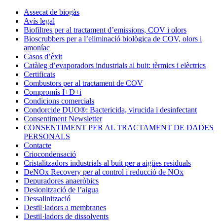
Condorchem
Assecat de biogàs
Enviro
Avís legal
Solutions
Biofiltres per al tractament d’emissions, COV i olors
Bioscrubbers per a l’eliminació biològica de COV, olors i
amoníac
Casos d’èxit
Catàleg d’evaporadors industrials al buit: tèrmics i elèctrics
Certificats
Combustors per al tractament de COV
Compromís I+D+i
Condicions comercials
Condorcide DUO®: Bactericida, virucida i desinfectant
Consentiment Newsletter
CONSENTIMENT PER AL TRACTAMENT DE DADES
PERSONALS
Contacte
Criocondensació
Cristalitzadors industrials al buit per a aigües residuals
DeNOx Recovery per al control i reducció de NOx
Depuradores anaeròbics
Desionització de l’aigua
Dessalinització
Destil·ladors a membranes
Destil·ladors de dissolvents