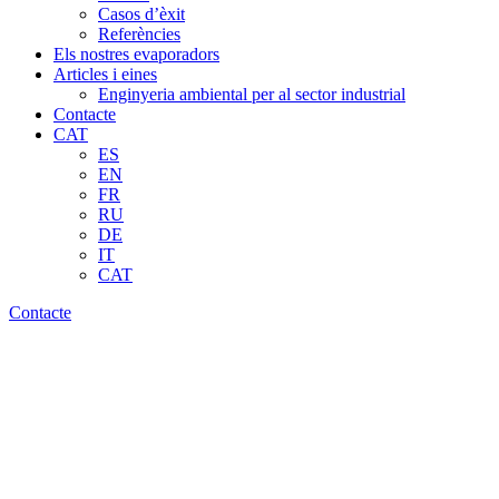
Casos d’èxit
Referències
Els nostres evaporadors
Articles i eines
Enginyeria ambiental per al sector industrial
Contacte
CAT
ES
EN
FR
RU
DE
IT
CAT
Contacte