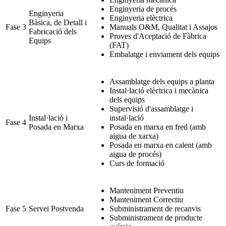
Enginyeria de procés
Enginyeria
Enginyeria elèctrica
Bàsica, de Detall i
Fase 3
Manuals O&M, Qualitat i Assajos
Fabricació dels
Proves d'Aceptació de Fàbrica
Equips
(FAT)
Embalatge i enviament dels equips
Assamblatge dels equips a planta
Instal·lació elèctrica i mecànica
dels equips
Supervisió d'assamblatge i
Instal·lació i
instal·lació
Fase 4
Posada en Marxa
Posada en marxa en fred (amb
aigua de xarxa)
Posada en marxa en calent (amb
aigua de procés)
Curs de formació
Manteniment Preventiu
Manteniment Correctiu
Fase 5
Servei Postvenda
Subministrament de recanvis
Subministrament de producte