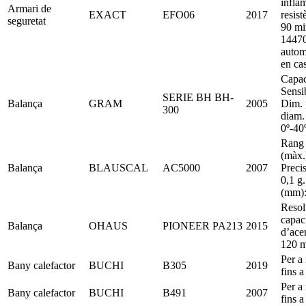
infla
Armari de
EXACT
EFO06
2017
resist
seguretat
90 mi
14470
autom
en ca
Capac
Sensib
SERIE BH BH-
Balança
GRAM
2005
Dim. 
300
diam.
0º-40
Rang 
(màx.
Balança
BLAUSCAL
AC5000
2007
Precis
0,1 g
(mm):
Resol
capaci
Balança
OHAUS
PIONEER PA213
2015
d’ace
120 
Per a
Bany calefactor
BUCHI
B305
2019
fins a
Per a
Bany calefactor
BUCHI
B491
2007
fins a