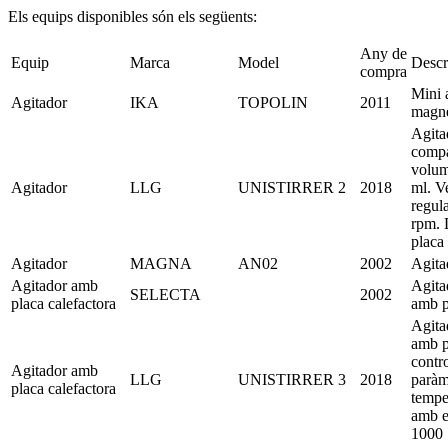
Els equips disponibles són els següents:
Any de
Equip
Marca
Model
Descr
compra
Mini 
Agitador
IKA
TOPOLIN
2011
magnè
Agita
compa
volum
Agitador
LLG
UNISTIRRER 2
2018
ml. Ve
regul
rpm. 
placa
Agitador
MAGNA
AN02
2002
Agita
Agitador amb
Agita
SELECTA
2002
placa calefactora
amb p
Agita
amb p
contro
Agitador amb
LLG
UNISTIRRER 3
2018
paràm
placa calefactora
tempe
amb e
1000