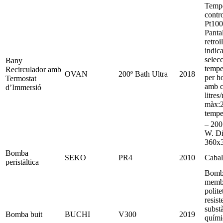
Tempe
contr
Pt100
Panta
retro
indica
selecc
Bany
tempe
Recirculador amb
OVAN
200º Bath Ultra
2018
per h
Termostat
amb c
d’Immersió
litres
màx:
tempe
– 200
W. Di
360x
Bomba
SEKO
PR4
2010
Cabal
peristàltica
Bomba
memb
polite
resist
subst
Bomba buit
BUCHI
V300
2019
quími