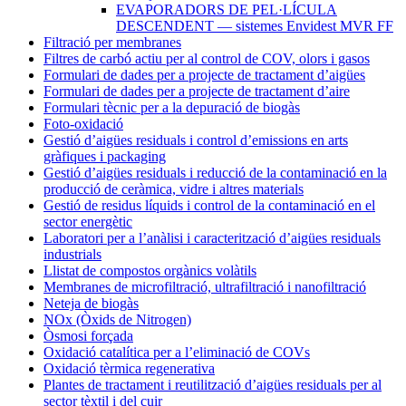
EVAPORADORS DE PEL·LÍCULA
DESCENDENT — sistemes Envidest MVR FF
Filtració per membranes
Filtres de carbó actiu per al control de COV, olors i gasos
Formulari de dades per a projecte de tractament d’aigües
Formulari de dades per a projecte de tractament d’aire
Formulari tècnic per a la depuració de biogàs
Foto-oxidació
Gestió d’aigües residuals i control d’emissions en arts
gràfiques i packaging
Gestió d’aigües residuals i reducció de la contaminació en la
producció de ceràmica, vidre i altres materials
Gestió de residus líquids i control de la contaminació en el
sector energètic
Laboratori per a l’anàlisi i caracterització d’aigües residuals
industrials
Llistat de compostos orgànics volàtils
Membranes de microfiltració, ultrafiltració i nanofiltració
Neteja de biogàs
NOx (Òxids de Nitrogen)
Òsmosi forçada
Oxidació catalítica per a l’eliminació de COVs
Oxidació tèrmica regenerativa
Plantes de tractament i reutilització d’aigües residuals per al
sector tèxtil i del cuir