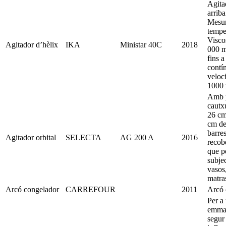
Agita
arrib
Mesur
tempe
Viscos
Agitador d’hèlix
IKA
Ministar 40C
2018
000 m
fins a
contí
veloci
1000
Amb p
cautxú
26 cm
cm de
barre
Agitador orbital
SELECTA
AG 200 A
2016
recob
que p
subje
vasos
matras
Arcó congelador
CARREFOUR
2011
Arcó 
Per a
emma
segur