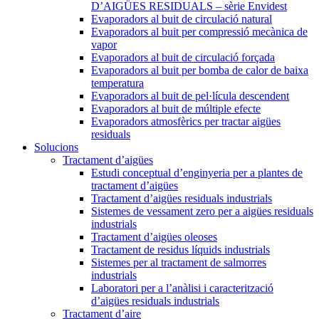
D’AIGÜES RESIDUALS – sèrie Envidest
Evaporadors al buit de circulació natural
Evaporadors al buit per compressió mecànica de
vapor
Evaporadors al buit de circulació forçada
Evaporadors al buit per bomba de calor de baixa
temperatura
Evaporadors al buit de pel·lícula descendent
Evaporadors al buit de múltiple efecte
Evaporadors atmosfèrics per tractar aigües
residuals
Solucions
Tractament d’aigües
Estudi conceptual d’enginyeria per a plantes de
tractament d’aigües
Tractament d’aigües residuals industrials
Sistemes de vessament zero per a aigües residuals
industrials
Tractament d’aigües oleoses
Tractament de residus líquids industrials
Sistemes per al tractament de salmorres
industrials
Laboratori per a l’anàlisi i caracterització
d’aigües residuals industrials
Tractament d’aire