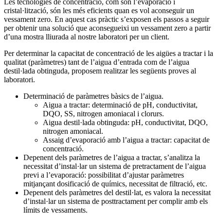
Les tecnologies de concentració, com són l’evaporació i
cristal·lització, són les més eficients quan es vol aconseguir un
vessament zero. En aquest cas pràctic s’exposen els passos a seguir
per obtenir una solució que aconsegueixi un vessament zero a partir
d’una mostra lliurada al nostre laboratori per un client.
Per determinar la capacitat de concentració de les aigües a tractar i la
qualitat (paràmetres) tant de l’aigua d’entrada com de l’aigua
destil·lada obtinguda, proposem realitzar les següents proves al
laboratori.
Determinació de paràmetres bàsics de l’aigua.
Aigua a tractar: determinació de pH, conductivitat,
DQO, SS, nitrogen amoniacal i clorurs.
Aigua destil·lada obtinguda: pH, conductivitat, DQO,
nitrogen amoniacal.
Assaig d’evaporació amb l’aigua a tractar: capacitat de
concentració.
Depenent dels paràmetres de l’aigua a tractar, s’analitza la
necessitat d’instal·lar un sistema de pretractament de l’aigua
previ a l’evaporació: possibilitat d’ajustar paràmetres
mitjançant dosificació de químics, necessitat de filtració, etc.
Depenent dels paràmetres del destil·lat, es valora la necessitat
d’instal·lar un sistema de posttractament per complir amb els
límits de vessaments.