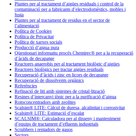
Plantes per al tractament d’aigües residuals i control de la
contaminació per a fabricants d’electrodomèstics, mobles i
fusta
Plantes per al tractament de residus en el sector de
l’alimentació
Política de Cookies
Política de Privacitat
Política de xarxes socials
Producció d’aigua pura
Qüestionari informatiu procés Chemirec® per a la recuperació
d’àcids de decapatge
Reactores anaerobis per al tractament biològic d’aigües
Reactores biològics per tractar aigües residuals
Recuperació d’àcids i zinc en licors de decapatge
Recuperació de dissolvents orgànics
Referències
Refinació de liti amb sistemes de cristal·lització
Resines d’intercanvi iònic per a la purificació d’aigua
Rotoconcentradors amb zeolites
Scalsim® LITE: Càlcul de duresa, alcalinitat i corrosivitat
Scalsim® LITE: Estimació d’escalat
SCALSIM®: Calculadora per al disseny i manteniment
d’equips de tractament d’efluents industrials
Scrubbers i rentadors de gasos
Sectors