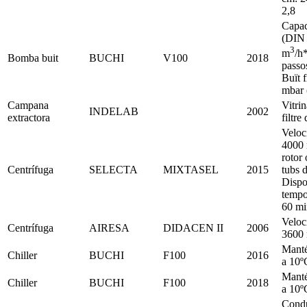
2,8
Capac
(DIN 
3
m
/h
Bomba buit
BUCHI
V100
2018
passos
Buït f
mbar 
Campana
Vitri
INDELAB
2002
extractora
filtr
Veloc
4000 
rotor 
Centrífuga
SELECTA
MIXTASEL
2015
tubs 
Dispo
tempo
60 mi
Veloc
Centrífuga
AIRESA
DIDACEN II
2006
3600
Manté
Chiller
BUCHI
F100
2016
a 10º
Manté
Chiller
BUCHI
F100
2018
a 10º
Condu