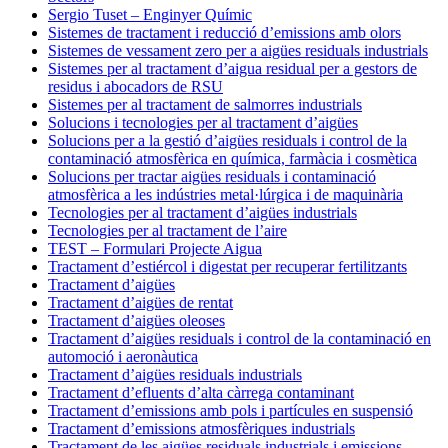
Sergio Tuset – Enginyer Químic
Sistemes de tractament i reducció d’emissions amb olors
Sistemes de vessament zero per a aigües residuals industrials
Sistemes per al tractament d’aigua residual per a gestors de
residus i abocadors de RSU
Sistemes per al tractament de salmorres industrials
Solucions i tecnologies per al tractament d’aigües
Solucions per a la gestió d’aigües residuals i control de la
contaminació atmosfèrica en química, farmàcia i cosmètica
Solucions per tractar aigües residuals i contaminació
atmosfèrica a les indústries metal·lúrgica i de maquinària
Tecnologies per al tractament d’aigües industrials
Tecnologies per al tractament de l’aire
TEST – Formulari Projecte Aigua
Tractament d’estiércol i digestat per recuperar fertilitzants
Tractament d’aigües
Tractament d’aigües de rentat
Tractament d’aigües oleoses
Tractament d’aigües residuals i control de la contaminació en
automoció i aeronàutica
Tractament d’aigües residuals industrials
Tractament d’efluents d’alta càrrega contaminant
Tractament d’emissions amb pols i partícules en suspensió
Tractament d’emissions atmosfèriques industrials
Tractament de les aigües residuals industrials i emissions