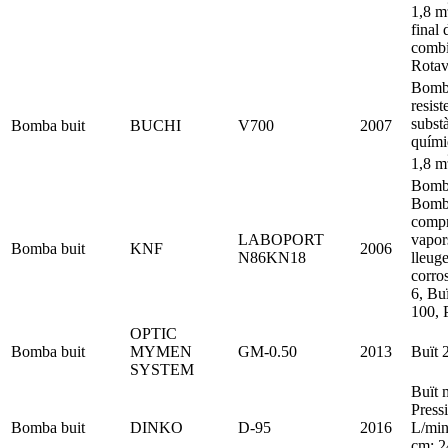
1,8 m
final 
combi
Rota
Bomba
resist
subst
Bomba buit
BUCHI
V700
2007
quími
1,8 m
Bomba
Bomba
compr
LABOPORT
vapor
Bomba buit
KNF
2006
N86KN18
lleug
corro
6, Buï
100, P
OPTIC
Bomba buit
MYMEN
GM-0.50
2013
Buït 
SYSTEM
Buït 
Press
Bomba buit
DINKO
D-95
2016
L/min
cm: 2