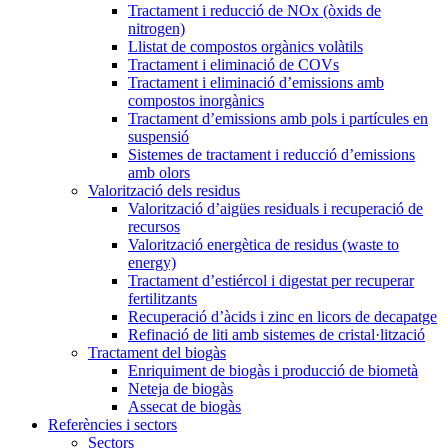
Tractament i reducció de NOx (òxids de
nitrogen)
Llistat de compostos orgànics volàtils
Tractament i eliminació de COVs
Tractament i eliminació d’emissions amb
compostos inorgànics
Tractament d’emissions amb pols i partícules en
suspensió
Sistemes de tractament i reducció d’emissions
amb olors
Valorització dels residus
Valorització d’aigües residuals i recuperació de
recursos
Valorització energètica de residus (waste to
energy)
Tractament d’estiércol i digestat per recuperar
fertilitzants
Recuperació d’àcids i zinc en licors de decapatge
Refinació de liti amb sistemes de cristal·lització
Tractament del biogàs
Enriquiment de biogàs i producció de biometà
Neteja de biogàs
Assecat de biogàs
Referències i sectors
Sectors