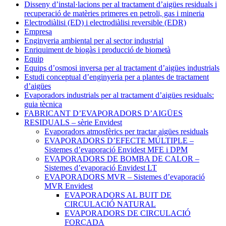
Disseny d’instal·lacions per al tractament d’aigües residuals i
recuperació de matèries primeres en petroli, gas i mineria
Electrodiàlisi (ED) i electrodiàlisi reversible (EDR)
Empresa
Enginyeria ambiental per al sector industrial
Enriquiment de biogàs i producció de biometà
Equip
Equips d’osmosi inversa per al tractament d’aigües industrials
Estudi conceptual d’enginyeria per a plantes de tractament
d’aigües
Evaporadors industrials per al tractament d’aigües residuals:
guia tècnica
FABRICANT D’EVAPORADORS D’AIGÜES
RESIDUALS – sèrie Envidest
Evaporadors atmosfèrics per tractar aigües residuals
EVAPORADORS D’EFECTE MÚLTIPLE –
Sistemes d’evaporació Envidest MFE i DPM
EVAPORADORS DE BOMBA DE CALOR –
Sistemes d’evaporació Envidest LT
EVAPORADORS MVR – Sistemes d’evaporació
MVR Envidest
EVAPORADORS AL BUIT DE
CIRCULACIÓ NATURAL
EVAPORADORS DE CIRCULACIÓ
FORÇADA