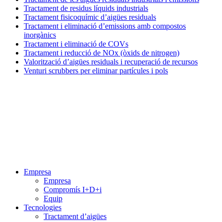
Tractament de residus líquids industrials
Tractament fisicoquímic d’aigües residuals
Tractament i eliminació d’emissions amb compostos
inorgànics
Tractament i eliminació de COVs
Tractament i reducció de NOx (òxids de nitrogen)
Valorització d’aigües residuals i recuperació de recursos
Venturi scrubbers per eliminar partícules i pols
Menú
Empresa
Empresa
Compromís I+D+i
Equip
Tecnologies
Tractament d’aigües