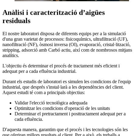
Anàlisi i caracterització d’aigües
residuals
El nostre laboratori disposa de diferents equips per a la simulació
d'una gran varietat de processos: fisicoquímics, ultrafiltració (UF),
nanofiltració (NF), òsmosi inversa (OI), evaporació, cristal·lització,
stripping, adsorció amb Carbó actiu, així com de nombrosos mitjans
analítics.
L'objectiu és determinar el procés de tractament més eficient i
adequat per a cada efluència industrial.
Durant els estudis de laboratori es simulen les condicions de l'equip
industrial, que després s'instal·larà a les dependències del client.
Aquest estudi té com a principals objectius:
Validar l'elecció tecnològica adequada
Optimitzar les condicions d'operació de les unitats
Determinar el pretractament i posttractament adequat per a
cada efluència.
D'aquesta manera, garantim que el procés i les tecnologies són les
que oferiran millors resultats al client. Per a això, els treballs a