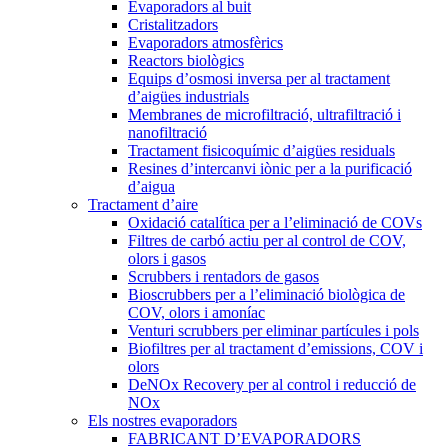
Evaporadors al buit
Cristalitzadors
Evaporadors atmosfèrics
Reactors biològics
Equips d’osmosi inversa per al tractament
d’aigües industrials
Membranes de microfiltració, ultrafiltració i
nanofiltració
Tractament fisicoquímic d’aigües residuals
Resines d’intercanvi iònic per a la purificació
d’aigua
Tractament d’aire
Oxidació catalítica per a l’eliminació de COVs
Filtres de carbó actiu per al control de COV,
olors i gasos
Scrubbers i rentadors de gasos
Bioscrubbers per a l’eliminació biològica de
COV, olors i amoníac
Venturi scrubbers per eliminar partícules i pols
Biofiltres per al tractament d’emissions, COV i
olors
DeNOx Recovery per al control i reducció de
NOx
Els nostres evaporadors
FABRICANT D’EVAPORADORS