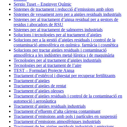
Sergio Tuset – Enginyer Químic
Sistemes de tractament i reducció d’emissions amb olors
Sistemes de vessament zero per a aigües residuals industrials
Sistemes per al tractament d’aigua residual per a gestors de
residus i abocadors de RSU
Sistemes per al tractament de salmorres industrials
Solucions i tecnologies per al tractament d’aigües
Solucions per a la gestió d’aigües residuals i control de la
contaminació atmosfèrica en química, farmàcia i cosmètica
Solucions per tractar aigües residuals i contaminació
atmosfèrica a les indústries metal·lúrgica i de maquinària
Tecnologies per al tractament d’aigües industrials
Tecnologies per al tractament de l’aire
TEST – Formulari Projecte Aigua
Tractament d’estiércol i digestat per recuperar fertilitzants
Tractament d’aigües
Tractament d’aigües de rentat
Tractament d’aigües oleoses
Tractament d’aigües residuals i control de la contaminació en
automoció i aeronàutica
Tractament d’aigües residuals industrials
Tractament d’efluents d’alta càrrega contaminant
Tractament d’emissions amb pols i partícules en suspensió
Tractament d’emissions atmosfèriques industrials
Tractament de les aigües residuals industrials i emissions