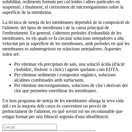
solubilitat, sediments formats per col·loides i altres partícules en
suspensió, i finalment, el creixement de microorganismes sobre la
superfície de la membrana.
La tècnica de neteja de les membranes dependrà de la composició de
l'aliment, del tipus de membrana i de la causa principal de
l'embrutiment. En general, s'alternen períodes d'esbandida de les
membranes, en els quals es fa circular solucions netejadores a alta
velocitat per la superfície de les membranes, amb períodes en què les
membranes es submergeixen en solucions netejadores. Aquestes
solen ser:
Per eliminar els precipitats de sals, una solució àcida (d'àcid
clorhídric, fòsforic o cítric) i agents quelants com EDTA.
Per eliminar sediments i compostos orgànics, solucions
alcalines combinades amb surfactants.
Per eliminar microorganismes, solucions de clor i derivats del
clor que permeten esterilitzar les membranes.
Un bon programa de neteja de les membranes allarga la seva vida
útil i en la majoria dels casos és convenient un procés de
pretractament de l'aliment, en què sovint sol ser recomanable que
estigui format per una filtració seguida d'una ultrafiltració.