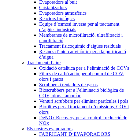
Evaporadors al buit
Cristalitzadors
Evaporadors atmosfèrics
Reactors biològics
Equips d’osmosi inversa per al tractament
d’aigües industrials
Membranes de microfiltració, ultrafiltració i
nanofiltració
Tractament fisicoquímic d’aigües residuals
Resines d’intercanvi iònic per a la purificació
d’aigua
Tractament d’aire
Oxidació catalítica per a l’eliminació de COVs
Filtres de carbó actiu per al control de COV,
olors i gasos
Scrubbers i rentadors de gasos
Bioscrubbers per a l’eliminació biològica de
COV, olors i amoníac
Venturi scrubbers per eliminar partícules i pols
Biofiltres per al tractament d’emissions, COV i
olors
DeNOx Recovery per al control i reducció de
NOx
Els nostres evaporadors
FABRICANT D’EVAPORADORS