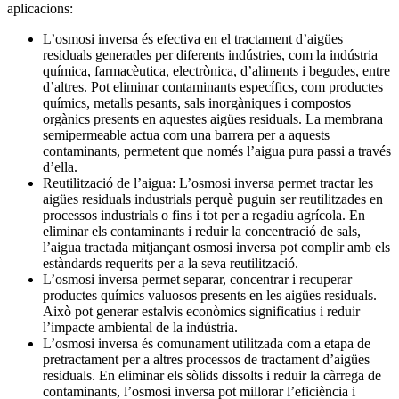
aplicacions:
L’osmosi inversa és efectiva en el tractament d’aigües
residuals generades per diferents indústries, com la indústria
química, farmacèutica, electrònica, d’aliments i begudes, entre
d’altres. Pot eliminar contaminants específics, com productes
químics, metalls pesants, sals inorgàniques i compostos
orgànics presents en aquestes aigües residuals. La membrana
semipermeable actua com una barrera per a aquests
contaminants, permetent que només l’aigua pura passi a través
d’ella.
Reutilització de l’aigua: L’osmosi inversa permet tractar les
aigües residuals industrials perquè puguin ser reutilitzades en
processos industrials o fins i tot per a regadiu agrícola. En
eliminar els contaminants i reduir la concentració de sals,
l’aigua tractada mitjançant osmosi inversa pot complir amb els
estàndards requerits per a la seva reutilització.
L’osmosi inversa permet separar, concentrar i recuperar
productes químics valuosos presents en les aigües residuals.
Això pot generar estalvis econòmics significatius i reduir
l’impacte ambiental de la indústria.
L’osmosi inversa és comunament utilitzada com a etapa de
pretractament per a altres processos de tractament d’aigües
residuals. En eliminar els sòlids dissolts i reduir la càrrega de
contaminants, l’osmosi inversa pot millorar l’eficiència i