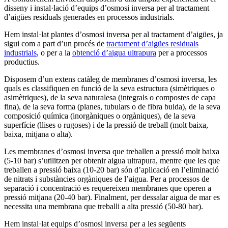
disseny i instal·lació d’equips d’osmosi inversa per al tractament
d’aigües residuals generades en processos industrials.
Hem instal·lat plantes d’osmosi inversa per al tractament d’aigües, ja
sigui com a part d’un procés de
tractament d’aigües residuals
industrials
, o per a la
obtenció d’aigua ultrapura
per a processos
productius.
Disposem d’un extens catàleg de membranes d’osmosi inversa, les
quals es classifiquen en funció de la seva estructura (simètriques o
asimètriques), de la seva naturalesa (integrals o compostes de capa
fina), de la seva forma (planes, tubulars o de fibra buida), de la seva
composició química (inorgàniques o orgàniques), de la seva
superfície (llises o rugoses) i de la pressió de treball (molt baixa,
baixa, mitjana o alta).
Les membranes d’osmosi inversa que treballen a pressió molt baixa
(5-10 bar) s’utilitzen per obtenir aigua ultrapura, mentre que les que
treballen a pressió baixa (10-20 bar) són d’aplicació en l’eliminació
de nitrats i substàncies orgàniques de l’aigua. Per a processos de
separació i concentració es requereixen membranes que operen a
pressió mitjana (20-40 bar). Finalment, per dessalar aigua de mar es
necessita una membrana que treballi a alta pressió (50-80 bar).
Hem instal·lat equips d’osmosi inversa per a les següents