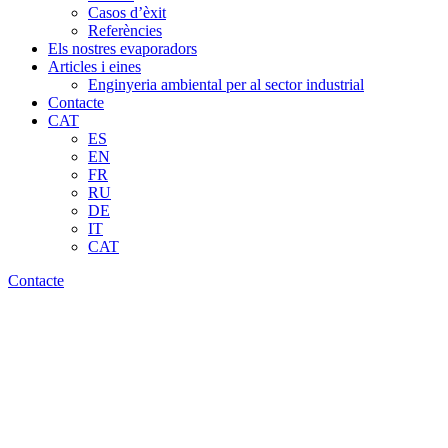
Casos d’èxit
Referències
Els nostres evaporadors
Articles i eines
Enginyeria ambiental per al sector industrial
Contacte
CAT
ES
EN
FR
RU
DE
IT
CAT
Contacte