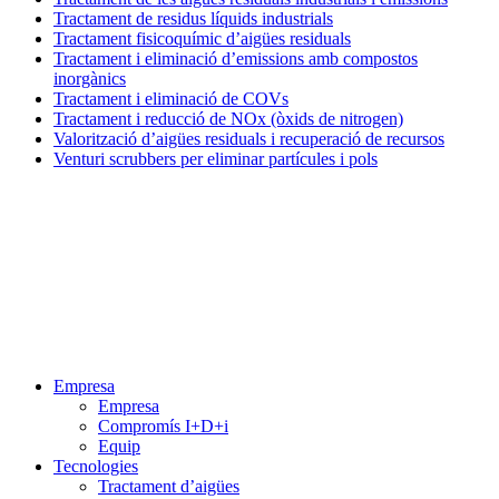
Tractament de residus líquids industrials
Tractament fisicoquímic d’aigües residuals
Tractament i eliminació d’emissions amb compostos
inorgànics
Tractament i eliminació de COVs
Tractament i reducció de NOx (òxids de nitrogen)
Valorització d’aigües residuals i recuperació de recursos
Venturi scrubbers per eliminar partícules i pols
Menú
Empresa
Empresa
Compromís I+D+i
Equip
Tecnologies
Tractament d’aigües