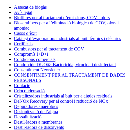
Condorchem
Assecat de biogàs
Enviro
Avís legal
Solutions
Biofiltres per al tractament d’emissions, COV i olors
Bioscrubbers per a l’eliminació biològica de COV, olors i
amoníac
Casos d’èxit
Catàleg d’evaporadors industrials al buit: tèrmics i elèctrics
Certificats
Combustors per al tractament de COV
Compromís I+D+i
Condicions comercials
Condorcide DUO®: Bactericida, virucida i desinfectant
Consentiment Newsletter
CONSENTIMENT PER AL TRACTAMENT DE DADES
PERSONALS
Contacte
Criocondensació
Cristalitzadors industrials al buit per a aigües residuals
DeNOx Recovery per al control i reducció de NOx
Depuradores anaeròbics
Desionització de l’aigua
Dessalinització
Destil·ladors a membranes
Destil·ladors de dissolvents