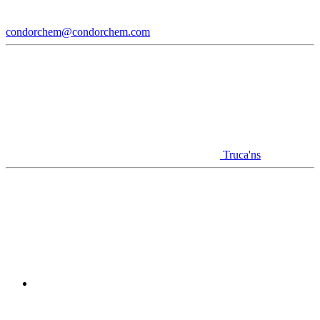
condorchem@condorchem.com
Truca'ns
Youtube
Linkedin