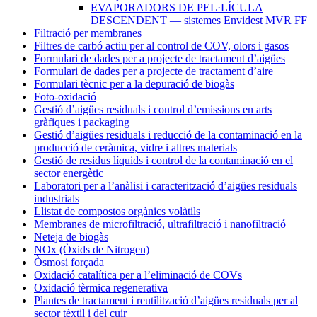
EVAPORADORS DE PEL·LÍCULA
DESCENDENT — sistemes Envidest MVR FF
Filtració per membranes
Filtres de carbó actiu per al control de COV, olors i gasos
Formulari de dades per a projecte de tractament d’aigües
Formulari de dades per a projecte de tractament d’aire
Formulari tècnic per a la depuració de biogàs
Foto-oxidació
Gestió d’aigües residuals i control d’emissions en arts
gràfiques i packaging
Gestió d’aigües residuals i reducció de la contaminació en la
producció de ceràmica, vidre i altres materials
Gestió de residus líquids i control de la contaminació en el
sector energètic
Laboratori per a l’anàlisi i caracterització d’aigües residuals
industrials
Llistat de compostos orgànics volàtils
Membranes de microfiltració, ultrafiltració i nanofiltració
Neteja de biogàs
NOx (Òxids de Nitrogen)
Òsmosi forçada
Oxidació catalítica per a l’eliminació de COVs
Oxidació tèrmica regenerativa
Plantes de tractament i reutilització d’aigües residuals per al
sector tèxtil i del cuir