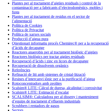
Plantes per al tractament d’aigües residuals i control de la
contaminació per a fabricants d’electrodomèstics, mobles i
fusta
Plantes per al tractament de residus en el sector de
l’alimentació
Política de Cookies
Política de Privacitat
Política de xarxes socials
Producció d’aigua pura
Qüestionari informatiu procés Chemirec® per a la recuperació
d’àcids de decapatge
Reactores anaerobis per al tractament biològic d’aigües
Reactores biològics per tractar aigües residuals
Recuperació d’àcids i zinc en licors de decapatge
Recuperació de dissolvents orgànics
Referències
Refinació de liti amb sistemes de cristal·lització
Resines d’intercanvi iònic per a la purificació d’aigua
Rotoconcentradors amb zeolites
Scalsim® LITE: Càlcul de duresa, alcalinitat i corrosivitat
Scalsim® LITE: Estimació d’escalat
SCALSIM®: Calculadora per al disseny i manteniment
d’equips de tractament d’efluents industrials
Scrubbers i rentadors de gasos
Sectors