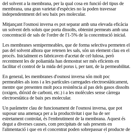
del solvent a la membrana, per la qual cosa en funció del tipus de
membrana, una gran varietat d'espècies no la poden travessar
independentment del seu baix pes molecular.
Mitjançant l'osmosi inversa es pot separar amb una elevada eficàcia
un solvent dels soluts que porta dissolts, obtenint permeats amb una
concentració de sals de l'ordre de l'1-5% de la concentració inicial.
Les membranes semipermeables, que de forma selectiva permeten el
pas del solvent alhora que retenen les sals, són un element clau en el
procés. Inicialment es fabricaven d'acetat de cel·lulosa, però
recentment les de poliamida han demostrat ser més eficients en
facilitar el control de la mida del porus i, per tant, de la permeabilitat.
En general, les membranes d'osmosi inversa són molt poc
permeables als ions i a les partícules carregades electroestàticament,
mentre que presenten molt poca resistència al pas dels gasos dissolts
(oxigen, diòxid de carboni, etc.) i a les molècules sense càrrega
electroestàtica de baix pes molecular.
Un paràmetre clau de funcionament de l'osmosi inversa, que pot
suposar una amenaça per a la productivitat i que ha de ser
estretament controlat, és l'embrutiment de la membrana. Aquest és
degut a diverses causes, com precipitats de sals presents en
l'alimentació i que en el concentrat poden sobrepassar el producte de