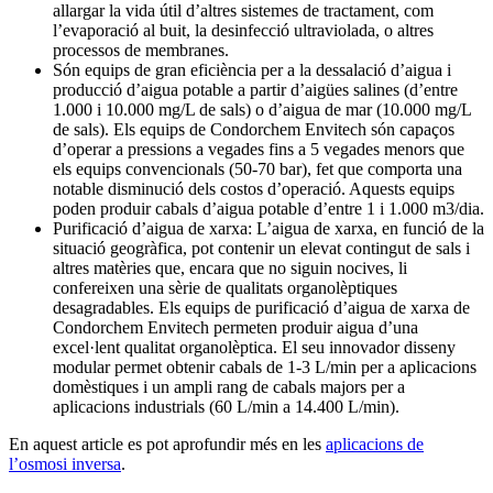
allargar la vida útil d’altres sistemes de tractament, com
l’evaporació al buit, la desinfecció ultraviolada, o altres
processos de membranes.
Són equips de gran eficiència per a la dessalació d’aigua i
producció d’aigua potable a partir d’aigües salines (d’entre
1.000 i 10.000 mg/L de sals) o d’aigua de mar (10.000 mg/L
de sals). Els equips de Condorchem Envitech són capaços
d’operar a pressions a vegades fins a 5 vegades menors que
els equips convencionals (50-70 bar), fet que comporta una
notable disminució dels costos d’operació. Aquests equips
poden produir cabals d’aigua potable d’entre 1 i 1.000 m3/dia.
Purificació d’aigua de xarxa: L’aigua de xarxa, en funció de la
situació geogràfica, pot contenir un elevat contingut de sals i
altres matèries que, encara que no siguin nocives, li
confereixen una sèrie de qualitats organolèptiques
desagradables. Els equips de purificació d’aigua de xarxa de
Condorchem Envitech permeten produir aigua d’una
excel·lent qualitat organolèptica. El seu innovador disseny
modular permet obtenir cabals de 1-3 L/min per a aplicacions
domèstiques i un ampli rang de cabals majors per a
aplicacions industrials (60 L/min a 14.400 L/min).
En aquest article es pot aprofundir més en les
aplicacions de
l’osmosi inversa
.