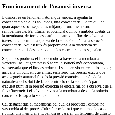
Funcionament de l’osmosi inversa
L'osmosi és un fenomen natural que tendeix a igualar la
concentració de dues solucions, una concentrada i l'altra diluïda,
quan aquestes són separades mitjançant una membrana
semipermeable. Per igualar el potencial químic a ambdós costats de
la membrana, de forma espontània apareix un flux de solvent a
través de la membrana que va de la solució diluïda a la solució
concentrada. Aquest flux és proporcional a la diferència de
concentracions i desapareix quan les concentracions s'igualen.
Si quan es produeix el flux osmòtic a través de la membrana
s'exercís una lleugera pressió sobre la solució més concentrada,
s'observaria que el flux es redueix. I si la pressió exercida fos major,
arribaria un punt en què el flux seria zero. La pressió exacta que
aconsegueix aturar el flux és la pressió osmòtica i depèn de la
naturalesa del solut i de la concentració de la solució. A partir
d'aquest punt, si la pressió exercida és encara major, s'observa que el
flux s'inverteix i el solvent travessa la membrana des de la solució
concentrada cap a la solució diluïda.
Cal destacar que el mecanisme pel qual es produeix l'osmosi no
s'assembla al del procés d'ultrafiltració, tot i que en ambdós casos
s'utilitzi una membrana. L'osmosi es basa en un fenomen de difusió