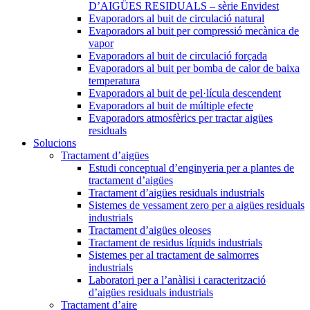
D’AIGÜES RESIDUALS – sèrie Envidest
Evaporadors al buit de circulació natural
Evaporadors al buit per compressió mecànica de
vapor
Evaporadors al buit de circulació forçada
Evaporadors al buit per bomba de calor de baixa
temperatura
Evaporadors al buit de pel·lícula descendent
Evaporadors al buit de múltiple efecte
Evaporadors atmosfèrics per tractar aigües
residuals
Solucions
Tractament d’aigües
Estudi conceptual d’enginyeria per a plantes de
tractament d’aigües
Tractament d’aigües residuals industrials
Sistemes de vessament zero per a aigües residuals
industrials
Tractament d’aigües oleoses
Tractament de residus líquids industrials
Sistemes per al tractament de salmorres
industrials
Laboratori per a l’anàlisi i caracterització
d’aigües residuals industrials
Tractament d’aire