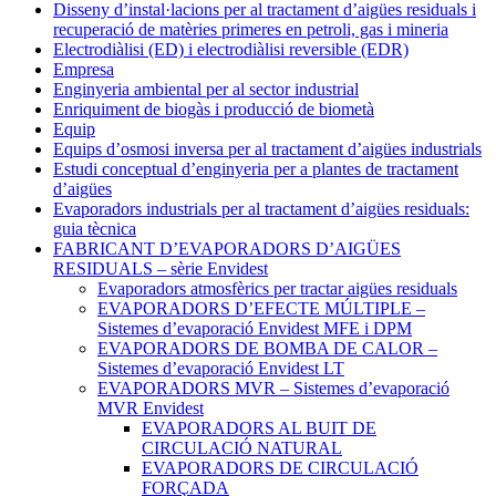
Disseny d’instal·lacions per al tractament d’aigües residuals i
recuperació de matèries primeres en petroli, gas i mineria
Electrodiàlisi (ED) i electrodiàlisi reversible (EDR)
Empresa
Enginyeria ambiental per al sector industrial
Enriquiment de biogàs i producció de biometà
Equip
Equips d’osmosi inversa per al tractament d’aigües industrials
Estudi conceptual d’enginyeria per a plantes de tractament
d’aigües
Evaporadors industrials per al tractament d’aigües residuals:
guia tècnica
FABRICANT D’EVAPORADORS D’AIGÜES
RESIDUALS – sèrie Envidest
Evaporadors atmosfèrics per tractar aigües residuals
EVAPORADORS D’EFECTE MÚLTIPLE –
Sistemes d’evaporació Envidest MFE i DPM
EVAPORADORS DE BOMBA DE CALOR –
Sistemes d’evaporació Envidest LT
EVAPORADORS MVR – Sistemes d’evaporació
MVR Envidest
EVAPORADORS AL BUIT DE
CIRCULACIÓ NATURAL
EVAPORADORS DE CIRCULACIÓ
FORÇADA