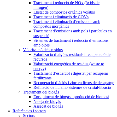
Tractament i reducció de NOx (òxids de
nitrogen)
Llistat de compostos orgànics volàtils
Tractament i eliminació de COVs
Tractament i eliminació d’emissions amb
compostos inorgànics
Tractament d’emissions amb pols i partícules en
suspensió
Sistemes de tractament i reducció d’emissions
amb olors
Valorització dels residus
Valorització d’aigües residuals i recuperació de
recursos
Valorització energètica de residus (waste to
energy)
Tractament d’estiércol i digestat per recuperar
fertilitzants
Recuperació d’àcids i zinc en licors de decapatge
Refinació de liti amb sistemes de cristal·lització
Tractament del biogàs
Enriquiment de biogàs i producció de biometà
Neteja de biogàs
Assecat de biogàs
Referències i sectors
Sectors