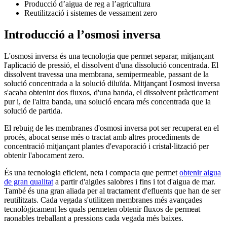
Producció d’aigua de reg a l’agricultura
Reutilització i sistemes de vessament zero
Introducció a l’osmosi inversa
L'osmosi inversa és una tecnologia que permet separar, mitjançant
l'aplicació de pressió, el dissolvent d'una dissolució concentrada. El
dissolvent travessa una membrana, semipermeable, passant de la
solució concentrada a la solució diluïda. Mitjançant l'osmosi inversa
s'acaba obtenint dos fluxos, d'una banda, el dissolvent pràcticament
pur i, de l'altra banda, una solució encara més concentrada que la
solució de partida.
El rebuig de les membranes d'osmosi inversa pot ser recuperat en el
procés, abocat sense més o tractat amb altres procediments de
concentració mitjançant plantes d'evaporació i cristal·lització per
obtenir l'abocament zero.
És una tecnologia eficient, neta i compacta que permet
obtenir aigua
de gran qualitat
a partir d'aigües salobres i fins i tot d'aigua de mar.
També és una gran aliada per al tractament d'efluents que han de ser
reutilitzats. Cada vegada s'utilitzen membranes més avançades
tecnològicament les quals permeten obtenir fluxos de permeat
raonables treballant a pressions cada vegada més baixes.