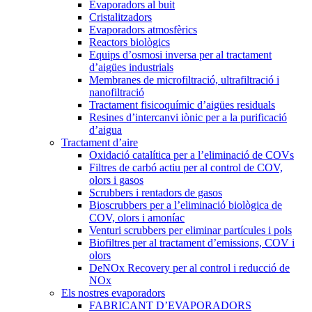
Evaporadors al buit
Cristalitzadors
Evaporadors atmosfèrics
Reactors biològics
Equips d’osmosi inversa per al tractament
d’aigües industrials
Membranes de microfiltració, ultrafiltració i
nanofiltració
Tractament fisicoquímic d’aigües residuals
Resines d’intercanvi iònic per a la purificació
d’aigua
Tractament d’aire
Oxidació catalítica per a l’eliminació de COVs
Filtres de carbó actiu per al control de COV,
olors i gasos
Scrubbers i rentadors de gasos
Bioscrubbers per a l’eliminació biològica de
COV, olors i amoníac
Venturi scrubbers per eliminar partícules i pols
Biofiltres per al tractament d’emissions, COV i
olors
DeNOx Recovery per al control i reducció de
NOx
Els nostres evaporadors
FABRICANT D’EVAPORADORS