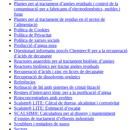
Plantes per al tractament d’aigües residuals i control de la
contaminació per a fabricants d’electrodomèstics, mobles i
fusta
Plantes per al tractament de residus en el sector de
l’alimentació
Política de Cookies
Política de Privacitat
Política de xarxes socials
Producció d’aigua pura
Qüestionari informatiu procés Chemirec® per a la recuperació
d’àcids de decapatge
Reactores anaerobis per al tractament biològic d’aigües
Reactores biològics per tractar aigües residuals
Recuperació d’àcids i zinc en licors de decapatge
Recuperació de dissolvents orgànics
Referències
Refinació de liti amb sistemes de cristal·lització
Resines d’intercanvi iònic per a la purificació d’aigua
Rotoconcentradors amb zeolites
Scalsim® LITE: Càlcul de duresa, alcalinitat i corrosivitat
Scalsim® LITE: Estimació d’escalat
SCALSIM®: Calculadora per al disseny i manteniment
d’equips de tractament d’efluents industrials
Scrubbers i rentadors de gasos
Sectors