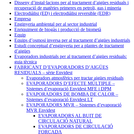
Disseny d’instal·lacions per al tractament d’aigües residuals i
recuperació de matèries primeres en petroli, gas i mineria
Electrodiàlisi (ED) i electrodiàlisi reversible (EDR)
Empresa
Enginyeria ambiental per al sector industrial
Enriquiment de biogàs i producció de biometà
Equip
Equips d’osmosi inversa per al tractament d’aigües industrials
Estudi conceptual d’enginyeria per a plantes de tractament
d’aigües
Evaporadors industrials per al tractament d’aigües residuals:
guia tècnica
FABRICANT D’EVAPORADORS D’AIGÜES
RESIDUALS – sèrie Envidest
Evaporadors atmosfèrics per tractar aigües residuals
EVAPORADORS D’EFECTE MÚLTIPLE –
Sistemes d’evaporació Envidest MFE i DPM
EVAPORADORS DE BOMBA DE CALOR –
Sistemes d’evaporació Envidest LT
EVAPORADORS MVR – Sistemes d’evaporació
MVR Envidest
EVAPORADORS AL BUIT DE
CIRCULACIÓ NATURAL
EVAPORADORS DE CIRCULACIÓ
FORÇADA