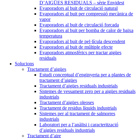
D’AIGÜES RESIDUALS – sèrie Envidest
Evaporadors al buit de circulació natural
Evaporadors al buit per compressió mecànica de
vapor
Evaporadors al buit de circulació forçada
Evaporadors al buit per bomba de calor de baixa
temperatura
Evaporadors al buit de pel·lícula descendent
Evaporadors al buit de múltiple efecte
Evaporadors atmosfèrics per tractar aigües
residuals
Solucions
Tractament d’aigües
Estudi conceptual d’enginyeria per a plantes de
tractament d’aigües
Tractament d’aigües residuals industrials
Sistemes de vessament zero per a aigües residuals
industrials
Tractament d’aigües oleoses
Tractament de residus líquids industrials
Sistemes per al tractament de salmorres
industrials
Laboratori per a l’anàlisi i caracterització
d’aigües residuals industrials
Tractament d’aire