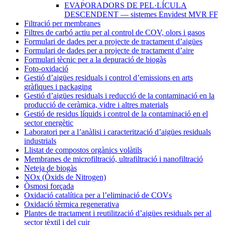
EVAPORADORS DE PEL·LÍCULA
DESCENDENT — sistemes Envidest MVR FF
Filtració per membranes
Filtres de carbó actiu per al control de COV, olors i gasos
Formulari de dades per a projecte de tractament d’aigües
Formulari de dades per a projecte de tractament d’aire
Formulari tècnic per a la depuració de biogàs
Foto-oxidació
Gestió d’aigües residuals i control d’emissions en arts
gràfiques i packaging
Gestió d’aigües residuals i reducció de la contaminació en la
producció de ceràmica, vidre i altres materials
Gestió de residus líquids i control de la contaminació en el
sector energètic
Laboratori per a l’anàlisi i caracterització d’aigües residuals
industrials
Llistat de compostos orgànics volàtils
Membranes de microfiltració, ultrafiltració i nanofiltració
Neteja de biogàs
NOx (Òxids de Nitrogen)
Òsmosi forçada
Oxidació catalítica per a l’eliminació de COVs
Oxidació tèrmica regenerativa
Plantes de tractament i reutilització d’aigües residuals per al
sector tèxtil i del cuir