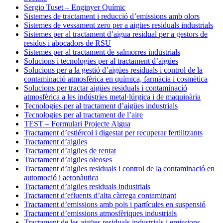
Sergio Tuset – Enginyer Químic
Sistemes de tractament i reducció d’emissions amb olors
Sistemes de vessament zero per a aigües residuals industrials
Sistemes per al tractament d’aigua residual per a gestors de
residus i abocadors de RSU
Sistemes per al tractament de salmorres industrials
Solucions i tecnologies per al tractament d’aigües
Solucions per a la gestió d’aigües residuals i control de la
contaminació atmosfèrica en química, farmàcia i cosmètica
Solucions per tractar aigües residuals i contaminació
atmosfèrica a les indústries metal·lúrgica i de maquinària
Tecnologies per al tractament d’aigües industrials
Tecnologies per al tractament de l’aire
TEST – Formulari Projecte Aigua
Tractament d’estiércol i digestat per recuperar fertilitzants
Tractament d’aigües
Tractament d’aigües de rentat
Tractament d’aigües oleoses
Tractament d’aigües residuals i control de la contaminació en
automoció i aeronàutica
Tractament d’aigües residuals industrials
Tractament d’efluents d’alta càrrega contaminant
Tractament d’emissions amb pols i partícules en suspensió
Tractament d’emissions atmosfèriques industrials
Tractament de les aigües residuals industrials i emissions