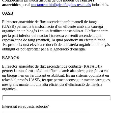
Condorchem Envitech disposa de dos models de
reactors
anaeròbics
per al
tractament biològic d’aigües residuals
industrials.
UASB
El reactor anaeròbic de flux ascendent amb mantell de fangs
(UASB) permet la transformació d’un efluente amb alta càrrega
orgànica en un biogàs i en un fertilitzant estabilitzat. L’efluent entra
per la part inferior del reactor i travessa en sentit ascendent una
espessa capa de fang (mantell), la qual produeix un efecte filtrant.
Es produeix una elevada reducció de la matèria orgànica i el biogàs
obtingut es pot aprofitar per a la generació d’energia.
RAFAC®
El reactor anaeròbic de flux ascendent de contacte (RAFAC®)
permet la transformació d’un efluente amb alta càrrega orgànica en
un biogàs i en un fertilitzant estabilitzat. És un sistema optimitzat en
relació al procés UASB, fet que permet aconseguir tractar càrregues
més grans mantenint una alta eficiència d’eliminació de matèria
orgànica.
Interessat en aquesta solució?