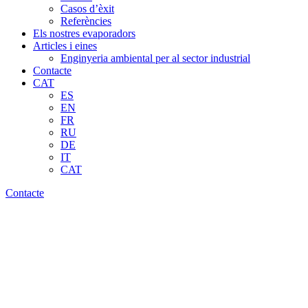
Casos d’èxit
Referències
Els nostres evaporadors
Articles i eines
Enginyeria ambiental per al sector industrial
Contacte
CAT
ES
EN
FR
RU
DE
IT
CAT
Contacte