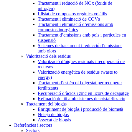
Tractament i reducció de NOx (òxids de
nitrogen)
Llistat de compostos orgànics volàtils
Tractament i eliminació de COVs
Tractament i eliminació d’emissions amb
compostos inorgànics
Tractament d’emissions amb pols i partícules en
suspensió
Sistemes de tractament i reducció d’emissions
amb olors
Valorització dels residus
Valorització d’aigües residuals i recuperació de
recursos
Valorització energètica de residus (waste to
energy)
Tractament d’estiércol i digestat per recuperar
fertilitzants
Recuperació d’àcids i zinc en licors de decapatge
Refinació de liti amb sistemes de cristal·lització
Tractament del biogàs
Enriquiment de biogàs i producció de biometà
Neteja de biogàs
Assecat de biogàs
Referències i sectors
Sectors