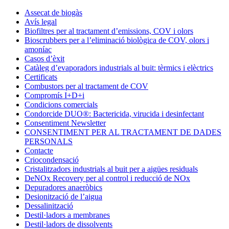
Condorchem
Assecat de biogàs
Enviro
Avís legal
Solutions
Biofiltres per al tractament d’emissions, COV i olors
Bioscrubbers per a l’eliminació biològica de COV, olors i
amoníac
Casos d’èxit
Catàleg d’evaporadors industrials al buit: tèrmics i elèctrics
Certificats
Combustors per al tractament de COV
Compromís I+D+i
Condicions comercials
Condorcide DUO®: Bactericida, virucida i desinfectant
Consentiment Newsletter
CONSENTIMENT PER AL TRACTAMENT DE DADES
PERSONALS
Contacte
Criocondensació
Cristalitzadors industrials al buit per a aigües residuals
DeNOx Recovery per al control i reducció de NOx
Depuradores anaeròbics
Desionització de l’aigua
Dessalinització
Destil·ladors a membranes
Destil·ladors de dissolvents