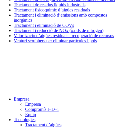
Tractament de residus líquids industrials
Tractament fisicoquímic d’aigües residuals
Tractament i eliminació d’emissions amb compostos
inorgànics
Tractament i eliminació de COVs
Tractament i reducció de NOx (òxids de nitrogen)
Valorització d’aigües residuals i recuperació de recursos
Venturi scrubbers per eliminar partícules i pols
Menú
Empresa
Empresa
Compromís I+D+i
Equip
Tecnologies
Tractament d’aigües