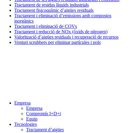
Tractament de residus líquids industrials
Tractament fisicoquímic d’aigües residuals
Tractament i eliminació d’emissions amb compostos
inorgànics
Tractament i eliminació de COVs
Tractament i reducció de NOx (òxids de nitrogen)
Valorització d’aigües residuals i recuperació de recursos
Venturi scrubbers per eliminar partícules i pols
Menú
Empresa
Empresa
Compromís I+D+i
Equip
Tecnologies
Tractament d’aigües