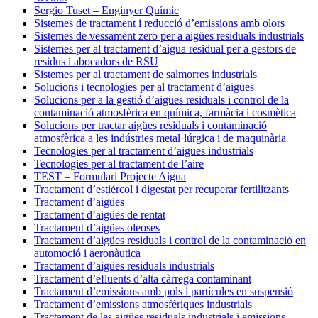
Sergio Tuset – Enginyer Químic
Sistemes de tractament i reducció d’emissions amb olors
Sistemes de vessament zero per a aigües residuals industrials
Sistemes per al tractament d’aigua residual per a gestors de
residus i abocadors de RSU
Sistemes per al tractament de salmorres industrials
Solucions i tecnologies per al tractament d’aigües
Solucions per a la gestió d’aigües residuals i control de la
contaminació atmosfèrica en química, farmàcia i cosmètica
Solucions per tractar aigües residuals i contaminació
atmosfèrica a les indústries metal·lúrgica i de maquinària
Tecnologies per al tractament d’aigües industrials
Tecnologies per al tractament de l’aire
TEST – Formulari Projecte Aigua
Tractament d’estiércol i digestat per recuperar fertilitzants
Tractament d’aigües
Tractament d’aigües de rentat
Tractament d’aigües oleoses
Tractament d’aigües residuals i control de la contaminació en
automoció i aeronàutica
Tractament d’aigües residuals industrials
Tractament d’efluents d’alta càrrega contaminant
Tractament d’emissions amb pols i partícules en suspensió
Tractament d’emissions atmosfèriques industrials
Tractament de les aigües residuals industrials i emissions