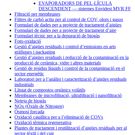
EVAPORADORS DE PEL·LÍCULA
DESCENDENT — sistemes Envidest MVR FF
Filtració per membranes
Filtres de carbó actiu per al control de COV, olors i gasos
Formulari de dades per a projecte de tractament d’aigües
Formulari de dades per a projecte de tractament d’aire
Formulari tècnic per a la depuració de biogàs
Foto-oxidació
Gestió d’aigües residuals i control d’emissions en arts
gràfiques i packaging
Gestió d’aigües residuals i reducció de la contaminació en la
producció de ceràmica, vidre i altres materials
Gestió de residus líquids i control de la contaminació en el
sector energètic
Laboratori per a l’anàlisi i caracterització d’aigües residuals
industrials
Llistat de compostos orgànics volàtils
Membranes de microfiltració, ultrafiltració i nanofiltració
Neteja de biogàs
NOx (Òxids de Nitrogen)
Òsmosi forçada
Oxidació catalítica per a l’eliminació de COVs
Oxidació tèrmica regenerativa
Plantes de tractament i reutilització d’aigües residuals per al
sector tèxtil i del cuir