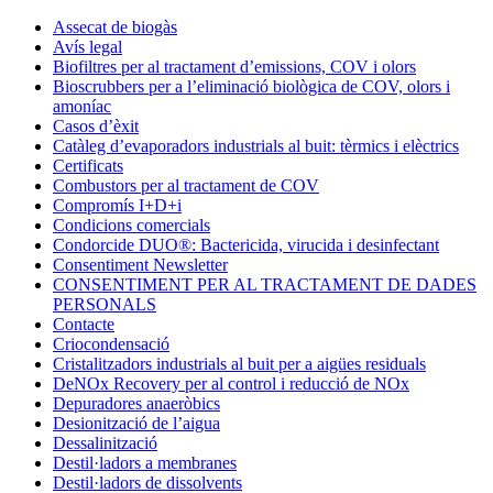
Condorchem
Assecat de biogàs
Enviro
Avís legal
Solutions
Biofiltres per al tractament d’emissions, COV i olors
Bioscrubbers per a l’eliminació biològica de COV, olors i
amoníac
Casos d’èxit
Catàleg d’evaporadors industrials al buit: tèrmics i elèctrics
Certificats
Combustors per al tractament de COV
Compromís I+D+i
Condicions comercials
Condorcide DUO®: Bactericida, virucida i desinfectant
Consentiment Newsletter
CONSENTIMENT PER AL TRACTAMENT DE DADES
PERSONALS
Contacte
Criocondensació
Cristalitzadors industrials al buit per a aigües residuals
DeNOx Recovery per al control i reducció de NOx
Depuradores anaeròbics
Desionització de l’aigua
Dessalinització
Destil·ladors a membranes
Destil·ladors de dissolvents