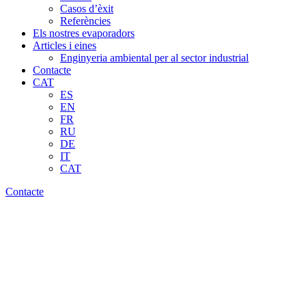
Casos d’èxit
Referències
Els nostres evaporadors
Articles i eines
Enginyeria ambiental per al sector industrial
Contacte
CAT
ES
EN
FR
RU
DE
IT
CAT
Contacte