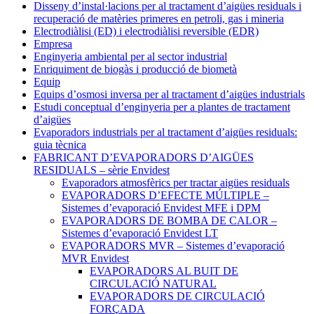
Disseny d’instal·lacions per al tractament d’aigües residuals i
recuperació de matèries primeres en petroli, gas i mineria
Electrodiàlisi (ED) i electrodiàlisi reversible (EDR)
Empresa
Enginyeria ambiental per al sector industrial
Enriquiment de biogàs i producció de biometà
Equip
Equips d’osmosi inversa per al tractament d’aigües industrials
Estudi conceptual d’enginyeria per a plantes de tractament
d’aigües
Evaporadors industrials per al tractament d’aigües residuals:
guia tècnica
FABRICANT D’EVAPORADORS D’AIGÜES
RESIDUALS – sèrie Envidest
Evaporadors atmosfèrics per tractar aigües residuals
EVAPORADORS D’EFECTE MÚLTIPLE –
Sistemes d’evaporació Envidest MFE i DPM
EVAPORADORS DE BOMBA DE CALOR –
Sistemes d’evaporació Envidest LT
EVAPORADORS MVR – Sistemes d’evaporació
MVR Envidest
EVAPORADORS AL BUIT DE
CIRCULACIÓ NATURAL
EVAPORADORS DE CIRCULACIÓ
FORÇADA