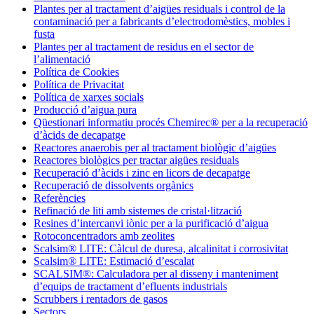
Plantes per al tractament d’aigües residuals i control de la
contaminació per a fabricants d’electrodomèstics, mobles i
fusta
Plantes per al tractament de residus en el sector de
l’alimentació
Política de Cookies
Política de Privacitat
Política de xarxes socials
Producció d’aigua pura
Qüestionari informatiu procés Chemirec® per a la recuperació
d’àcids de decapatge
Reactores anaerobis per al tractament biològic d’aigües
Reactores biològics per tractar aigües residuals
Recuperació d’àcids i zinc en licors de decapatge
Recuperació de dissolvents orgànics
Referències
Refinació de liti amb sistemes de cristal·lització
Resines d’intercanvi iònic per a la purificació d’aigua
Rotoconcentradors amb zeolites
Scalsim® LITE: Càlcul de duresa, alcalinitat i corrosivitat
Scalsim® LITE: Estimació d’escalat
SCALSIM®: Calculadora per al disseny i manteniment
d’equips de tractament d’efluents industrials
Scrubbers i rentadors de gasos
Sectors