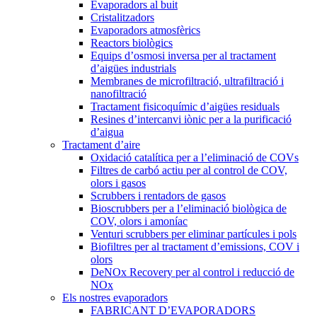
Evaporadors al buit
Cristalitzadors
Evaporadors atmosfèrics
Reactors biològics
Equips d’osmosi inversa per al tractament
d’aigües industrials
Membranes de microfiltració, ultrafiltració i
nanofiltració
Tractament fisicoquímic d’aigües residuals
Resines d’intercanvi iònic per a la purificació
d’aigua
Tractament d’aire
Oxidació catalítica per a l’eliminació de COVs
Filtres de carbó actiu per al control de COV,
olors i gasos
Scrubbers i rentadors de gasos
Bioscrubbers per a l’eliminació biològica de
COV, olors i amoníac
Venturi scrubbers per eliminar partícules i pols
Biofiltres per al tractament d’emissions, COV i
olors
DeNOx Recovery per al control i reducció de
NOx
Els nostres evaporadors
FABRICANT D’EVAPORADORS