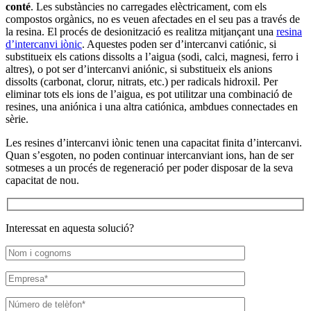
conté
. Les substàncies no carregades elèctricament, com els
compostos orgànics, no es veuen afectades en el seu pas a través de
la resina. El procés de desionització es realitza mitjançant una
resina
d’intercanvi iònic
. Aquestes poden ser d’intercanvi catiónic, si
substitueix els cations dissolts a l’aigua (sodi, calci, magnesi, ferro i
altres), o pot ser d’intercanvi aniónic, si substitueix els anions
dissolts (carbonat, clorur, nitrats, etc.) per radicals hidroxil. Per
eliminar tots els ions de l’aigua, es pot utilitzar una combinació de
resines, una aniónica i una altra catiónica, ambdues connectades en
sèrie.
Les resines d’intercanvi iònic tenen una capacitat finita d’intercanvi.
Quan s’esgoten, no poden continuar intercanviant ions, han de ser
sotmeses a un procés de regeneració per poder disposar de la seva
capacitat de nou.
Interessat en aquesta solució?