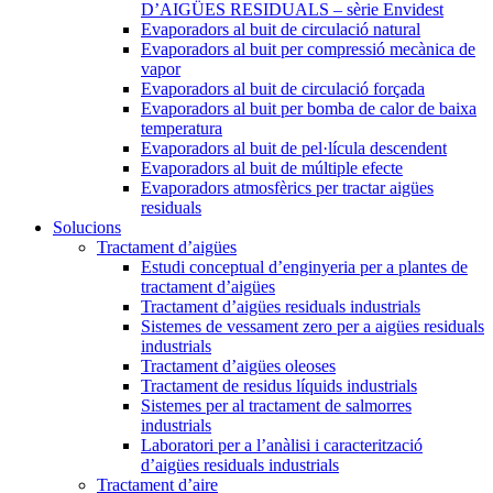
D’AIGÜES RESIDUALS – sèrie Envidest
Evaporadors al buit de circulació natural
Evaporadors al buit per compressió mecànica de
vapor
Evaporadors al buit de circulació forçada
Evaporadors al buit per bomba de calor de baixa
temperatura
Evaporadors al buit de pel·lícula descendent
Evaporadors al buit de múltiple efecte
Evaporadors atmosfèrics per tractar aigües
residuals
Solucions
Tractament d’aigües
Estudi conceptual d’enginyeria per a plantes de
tractament d’aigües
Tractament d’aigües residuals industrials
Sistemes de vessament zero per a aigües residuals
industrials
Tractament d’aigües oleoses
Tractament de residus líquids industrials
Sistemes per al tractament de salmorres
industrials
Laboratori per a l’anàlisi i caracterització
d’aigües residuals industrials
Tractament d’aire