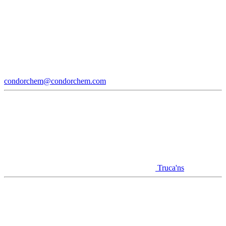
condorchem@condorchem.com
Truca'ns
Youtube