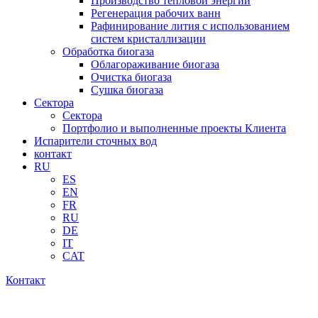
Производство тепловой энергии
Регенерация рабочих ванн
Рафинирование лития с использованием
систем кристаллизации
Обработка биогаза
Облагораживание биогаза
Очистка биогаза
Сушка биогаза
Сектора
Сектора
Портфолио и выполненные проекты Клиента
Испарители сточных вод
контакт
RU
ES
EN
FR
RU
DE
IT
CAT
Контакт