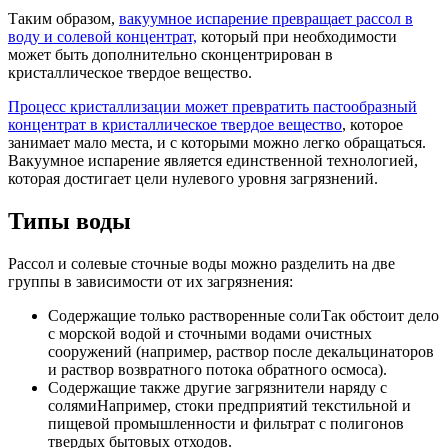
Таким образом,
вакуумное испарение превращает рассол в
воду и солевой концентрат,
который при необходимости
может быть дополнительно сконцентрирован в
кристаллическое твердое вещество.
Процесс кристаллизации может превратить пастообразный
концентрат в кристаллическое твердое вещество
, которое
занимает мало места, и с которыми можно легко обращаться.
Вакуумное испарение является единственной технологией,
которая достигает цели нулевого уровня загрязнений.
Типы воды
Рассол и солевые сточные воды можно разделить на две
группы в зависимости от их загрязнения:
Содержащие только растворенные солиТак обстоит дело
с морской водой и сточными водами очистных
сооружений (например, раствор после декальцинаторов
и раствор возвратного потока обратного осмоса).
Содержащие также другие загрязнители наряду с
солямиНапример, стоки предприятий текстильной и
пищевой промышленности и фильтрат с полигонов
твердых бытовых отходов.