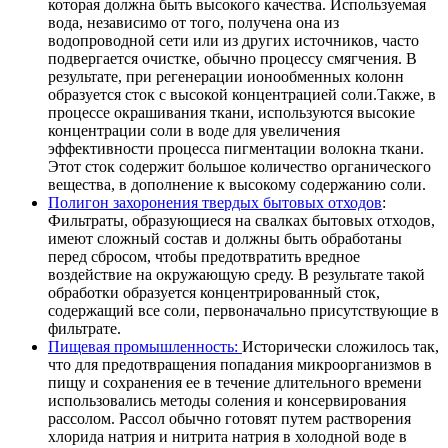
которая должна быть высокого качества. Используемая
вода, независимо от того, получена она из
водопроводной сети или из других источников, часто
подвергается очистке, обычно процессу смягчения. В
результате, при регенерации ионообменных колонн
образуется сток с высокой концентрацией соли.Также, в
процессе окрашивания ткани, используются высокие
концентрации соли в воде для увеличения
эффективности процесса пигментации волокна ткани.
Этот сток содержит большое количество органического
вещества, в дополнение к высокому содержанию соли.
Полигон захоронения твердых бытовых отходов
:
Фильтраты, образующиеся на свалках бытовых отходов,
имеют сложный состав и должны быть обработаны
перед сбросом, чтобы предотвратить вредное
воздействие на окружающую среду. В результате такой
обработки образуется концентрированный сток,
содержащий все соли, первоначально присутствующие в
фильтрате.
Пищевая промышленность:
Исторически сложилось так,
что для предотвращения попадания микроорганизмов в
пищу и сохранения ее в течение длительного времени
использовались методы соления и консервирования
рассолом. Рассол обычно готовят путем растворения
хлорида натрия и нитрита натрия в холодной воде в