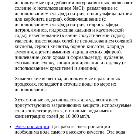
используемые при дублении шкур животных, включают
соление (с использованием NaCl), размягчение (с
использованием сульфида натрия, полисульфида натрия
или карбоната натрия), обезволашивание (с
использованием сульфида натрия, гидросульфида
натрия, аминов, гидроксида кальция и каустической
соды), известкование (в ванне с каустической содой),
удаление известковых солей (с использованием соляной
кислоты, серной кислоты, борной кислоты, хлорида
аммония, ацетата аммония и циклических эфиров),
пиклевание (соли хрома и формальдегид), дубление,
смазывание, сушку, кондиционирование и отделку (с
использованием красителей и анилина).
Химические вещества, используемые в различных
процессах, попадают в сточные воды по мере их
использования.
Хотя сточные воды очищаются для удаления всех
присутствующих загрязняющих веществ, используемые
соли концентрируются, и сточные воды имеют
концентрацию солей до 10 000 мг/л.
Электростанции
: Для работы электростанций
необходима вода самого высокого качества. Эта вода