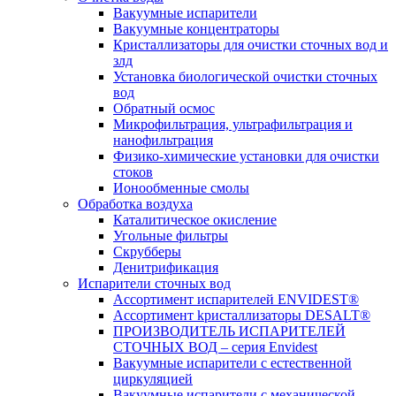
Вакуумные испарители
Вакуумные концентраторы
Кристаллизаторы для очистки сточных вод и
злд
Установка биологической очистки сточных
вод
Обратный осмос
Микрофильтрация, ультрафильтрация и
нанофильтрация
Физико-химические установки для очистки
стоков
Ионообменные смолы
Обработка воздуха
Каталитическое окисление
Угольные фильтры
Скрубберы
Денитрификация
Испарители сточных вод
Ассортимент испарителей ENVIDEST®
Ассортимент kристаллизаторы DESALT®
ПРОИЗВОДИТЕЛЬ ИСПАРИТЕЛЕЙ
СТОЧНЫХ ВОД – серия Envidest
Вакуумные испарители с естественной
циркуляцией
Вакуумные испарители с механической