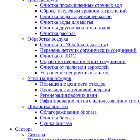
Очистка промышленных сточных вод
Сбросы с нулевым уровнем загрязнений
Очистка воды содержащей масло
Очистка воды для мытья
Очистка других жидких отходов
Очистка рассола
Обработка воздуха
Очистка от NOx (оксиды азота)
Перечень летучих органических соединений
Очистка от ЛОС
Обработка неорганических соединений
Очистка от пыли или аэрозолей
Устранение неприятных запахов
Утилизация отходов
Повышение ценности отходов
Производство тепловой энергии
Регенерация рабочих ванн
Рафинирование лития с использованием сист
Обработка биогаза
Облагораживание биогаза
Очистка биогаза
Сушка биогаза
Сектора
Сектора