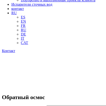
Портфолио и выполненные проекты Клиента
Испарители сточных вод
контакт
RU
ES
EN
FR
RU
DE
IT
CAT
Контакт
Обратный осмос