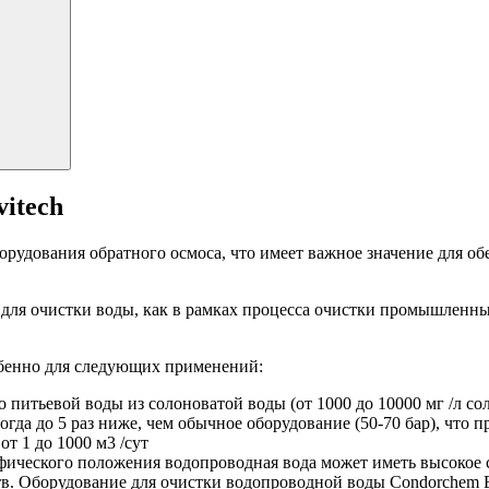
Поиск:
itech
орудования обратного осмоса, что имеет важное значение для о
для очистки воды, как в рамках процесса очистки промышленных
обенно для следующих применений:
 питьевой воды из солоноватой воды (от 1000 до 10000 мг /л сол
огда до 5 раз ниже, чем обычное оборудование (50-70 бар), чт
т 1 до 1000 м3 /сут
фического положения водопроводная вода может иметь высокое с
тв. Оборудование для очистки водопроводной воды Condorchem E