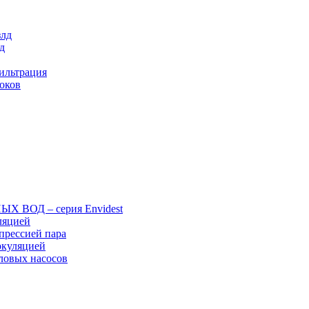
злд
д
ильтрация
оков
ВОД – серия Envidest
ляцией
прессией пара
ркуляцией
ловых насосов