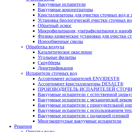
Вакуумные испарители
Вакуумные концентраторы
Кристаллизаторы для очистки сточных вод и 
Установка биологической очистки сточных во
Обратный осмос
Микрофильтрация, ультрафильтрация и наноф
Физико-химические установки для очистки ст
Ионообменные смолы
Обработка воздуха
Каталитическое окисление
Угольные фильтры
Скрубберы
Денитрификация
Испарители сточных вод
Ассортимент испарителей ENVIDEST®
Ассортимент kристаллизаторы DESALT®
ПРОИЗВОДИТЕЛЬ ИСПАРИТЕЛЕЙ СТОЧНЫХ 
Вакуумные испарители с естественной цирку
Вакуумные испарители с механической реком
Вакуумные испарители с принудительной ци
Вакуумные испарители с использованием теп
Вакуумные испарители с падающей пленкой
Многокорпусные вакуумные испарители
Решения
Очистка воды