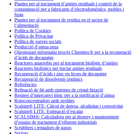
Plantes per al tractament d’aigües residuals i control de la
contaminació per a fabricants d’electrodomèstics, mobles i
fusta
Plantes per al tractament de residus en el sector de
l’alimentació
Política de Cookies
Política de Privacitat
Política de xarxes socials
Producció d’aigua pura
Qüestionari informatiu procés Chemirec® per a la recuperació
d’àcids de decapatge
Reactores anaerobis per al tractament biològic d’aigües
Reactores biològics per tractar aigües residuals
Recuperació d’àcids i zinc en licors de decapatge
Recuperació de dissolvents orgànics
Referències
Refinació de liti amb sistemes de cristal·lització
Resines d’intercanvi iònic per a la purificació d’aigua
Rotoconcentradors amb zeolites
Scalsim® LITE: Càlcul de duresa, alcalinitat i corrosivitat
Scalsim® LITE: Estimació d’escalat
SCALSIM®: Calculadora per al disseny i manteniment
d’equips de tractament d’efluents industrials
Scrubbers i rentadors de gasos
Sectors