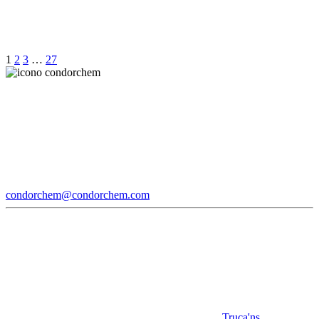
1
2
3
…
27
condorchem@condorchem.com
Truca'ns