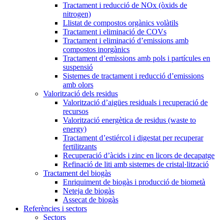
Tractament i reducció de NOx (òxids de
nitrogen)
Llistat de compostos orgànics volàtils
Tractament i eliminació de COVs
Tractament i eliminació d’emissions amb
compostos inorgànics
Tractament d’emissions amb pols i partícules en
suspensió
Sistemes de tractament i reducció d’emissions
amb olors
Valorització dels residus
Valorització d’aigües residuals i recuperació de
recursos
Valorització energètica de residus (waste to
energy)
Tractament d’estiércol i digestat per recuperar
fertilitzants
Recuperació d’àcids i zinc en licors de decapatge
Refinació de liti amb sistemes de cristal·lització
Tractament del biogàs
Enriquiment de biogàs i producció de biometà
Neteja de biogàs
Assecat de biogàs
Referències i sectors
Sectors