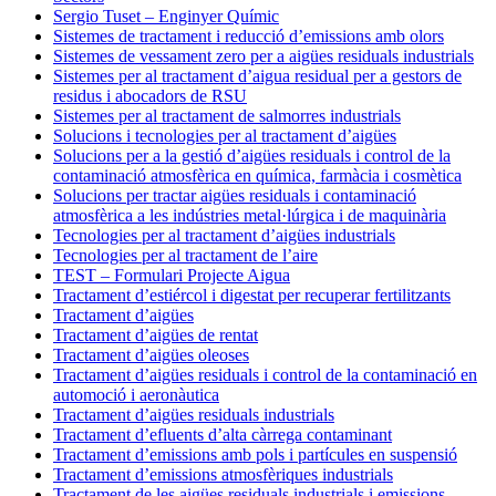
Sergio Tuset – Enginyer Químic
Sistemes de tractament i reducció d’emissions amb olors
Sistemes de vessament zero per a aigües residuals industrials
Sistemes per al tractament d’aigua residual per a gestors de
residus i abocadors de RSU
Sistemes per al tractament de salmorres industrials
Solucions i tecnologies per al tractament d’aigües
Solucions per a la gestió d’aigües residuals i control de la
contaminació atmosfèrica en química, farmàcia i cosmètica
Solucions per tractar aigües residuals i contaminació
atmosfèrica a les indústries metal·lúrgica i de maquinària
Tecnologies per al tractament d’aigües industrials
Tecnologies per al tractament de l’aire
TEST – Formulari Projecte Aigua
Tractament d’estiércol i digestat per recuperar fertilitzants
Tractament d’aigües
Tractament d’aigües de rentat
Tractament d’aigües oleoses
Tractament d’aigües residuals i control de la contaminació en
automoció i aeronàutica
Tractament d’aigües residuals industrials
Tractament d’efluents d’alta càrrega contaminant
Tractament d’emissions amb pols i partícules en suspensió
Tractament d’emissions atmosfèriques industrials
Tractament de les aigües residuals industrials i emissions