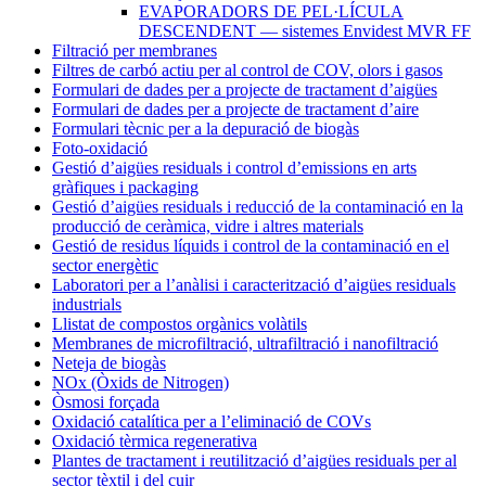
EVAPORADORS DE PEL·LÍCULA
DESCENDENT — sistemes Envidest MVR FF
Filtració per membranes
Filtres de carbó actiu per al control de COV, olors i gasos
Formulari de dades per a projecte de tractament d’aigües
Formulari de dades per a projecte de tractament d’aire
Formulari tècnic per a la depuració de biogàs
Foto-oxidació
Gestió d’aigües residuals i control d’emissions en arts
gràfiques i packaging
Gestió d’aigües residuals i reducció de la contaminació en la
producció de ceràmica, vidre i altres materials
Gestió de residus líquids i control de la contaminació en el
sector energètic
Laboratori per a l’anàlisi i caracterització d’aigües residuals
industrials
Llistat de compostos orgànics volàtils
Membranes de microfiltració, ultrafiltració i nanofiltració
Neteja de biogàs
NOx (Òxids de Nitrogen)
Òsmosi forçada
Oxidació catalítica per a l’eliminació de COVs
Oxidació tèrmica regenerativa
Plantes de tractament i reutilització d’aigües residuals per al
sector tèxtil i del cuir