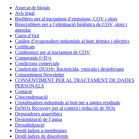
Condorchem
Assecat de biogàs
Enviro
Avís legal
Solutions
Biofiltres per al tractament d’emissions, COV i olors
Bioscrubbers per a l’eliminació biològica de COV, olors i
amoníac
Casos d’èxit
Catàleg d’evaporadors industrials al buit: tèrmics i elèctrics
Certificats
Combustors per al tractament de COV
Compromís I+D+i
Condicions comercials
Condorcide DUO®: Bactericida, virucida i desinfectant
Consentiment Newsletter
CONSENTIMENT PER AL TRACTAMENT DE DADES
PERSONALS
Contacte
Criocondensació
Cristalitzadors industrials al buit per a aigües residuals
DeNOx Recovery per al control i reducció de NOx
Depuradores anaeròbics
Desionització de l’aigua
Dessalinització
Destil·ladors a membranes
Destil·ladors de dissolvents