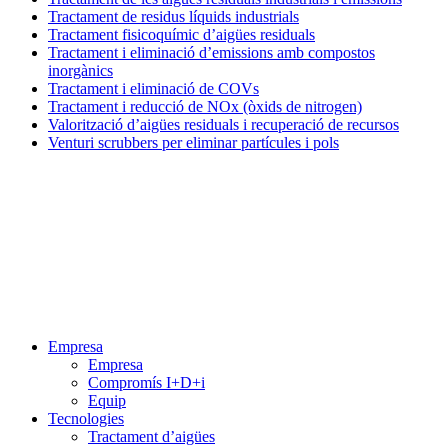
Tractament de residus líquids industrials
Tractament fisicoquímic d’aigües residuals
Tractament i eliminació d’emissions amb compostos
inorgànics
Tractament i eliminació de COVs
Tractament i reducció de NOx (òxids de nitrogen)
Valorització d’aigües residuals i recuperació de recursos
Venturi scrubbers per eliminar partícules i pols
Menú
Empresa
Empresa
Compromís I+D+i
Equip
Tecnologies
Tractament d’aigües