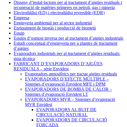
Disseny d’instal·lacions per al tractament d’aigües residuals i
recuperació de matèries primeres en petroli, gas i mineria
Electrodiàlisi (ED) i electrodiàlisi reversible (EDR)
Empresa
Enginyeria ambiental per al sector industrial
Enriquiment de biogàs i producció de biometà
Equip
Equips d’osmosi inversa per al tractament d’aigües industrials
Estudi conceptual d’enginyeria per a plantes de tractament
d’aigües
Evaporadors industrials per al tractament d’aigües residuals:
guia tècnica
FABRICANT D’EVAPORADORS D’AIGÜES
RESIDUALS – sèrie Envidest
Evaporadors atmosfèrics per tractar aigües residuals
EVAPORADORS D’EFECTE MÚLTIPLE –
Sistemes d’evaporació Envidest MFE i DPM
EVAPORADORS DE BOMBA DE CALOR –
Sistemes d’evaporació Envidest LT
EVAPORADORS MVR – Sistemes d’evaporació
MVR Envidest
EVAPORADORS AL BUIT DE
CIRCULACIÓ NATURAL
EVAPORADORS DE CIRCULACIÓ
FORÇADA