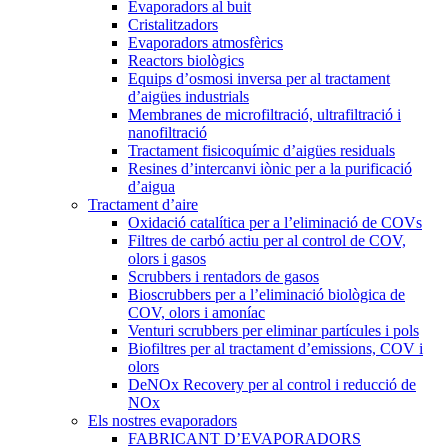
Evaporadors al buit
Cristalitzadors
Evaporadors atmosfèrics
Reactors biològics
Equips d’osmosi inversa per al tractament
d’aigües industrials
Membranes de microfiltració, ultrafiltració i
nanofiltració
Tractament fisicoquímic d’aigües residuals
Resines d’intercanvi iònic per a la purificació
d’aigua
Tractament d’aire
Oxidació catalítica per a l’eliminació de COVs
Filtres de carbó actiu per al control de COV,
olors i gasos
Scrubbers i rentadors de gasos
Bioscrubbers per a l’eliminació biològica de
COV, olors i amoníac
Venturi scrubbers per eliminar partícules i pols
Biofiltres per al tractament d’emissions, COV i
olors
DeNOx Recovery per al control i reducció de
NOx
Els nostres evaporadors
FABRICANT D’EVAPORADORS