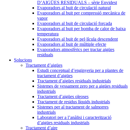
D’AIGÜES RESIDUALS – sèrie Envidest
Evaporadors al buit de circulació natural
Evaporadors al buit per compressió mecànica de
vapor
Evaporadors al buit de circulació forçada
Evaporadors al buit per bomba de calor de baixa
temperatura
Evaporadors al buit de pel·lícula descendent
Evaporadors al buit de múltiple efecte
Evaporadors atmosfèrics per tractar aigües
residuals
Solucions
Tractament d’aigües
Estudi conceptual d’enginyeria per a plantes de
tractament d’aigües
Tractament d’aigües residuals industrials
Sistemes de vessament zero per a aigües residuals
industrials
Tractament d’aigües oleoses
Tractament de residus líquids industrials
Sistemes per al tractament de salmorres
industrials
Laboratori per a l’anàlisi i caracterització
d’aigües residuals industrials
Tractament d’aire