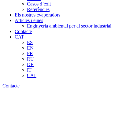
Casos d’èxit
Referències
Els nostres evaporadors
Articles i eines
Enginyeria ambiental per al sector industrial
Contacte
CAT
ES
EN
FR
RU
DE
IT
CAT
Contacte